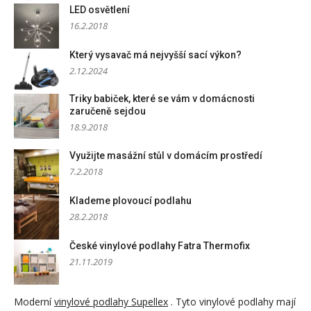
LED osvětlení
16.2.2018
Který vysavač má nejvyšší sací výkon?
2.12.2024
Triky babiček, které se vám v domácnosti
zaručeně sejdou
18.9.2018
Využijte masážní stůl v domácím prostředí
7.2.2018
Klademe plovoucí podlahu
28.2.2018
České vinylové podlahy Fatra Thermofix
21.11.2019
Moderní
vinylové podlahy Supellex
. Tyto vinylové podlahy mají