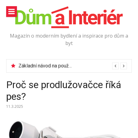
Přeskočit
na
obsah
Magazín o moderním bydlení a inspirace pro dům a
byt
Jak vybrat podlahové lišty?
Základní návod na používání elektrické vrtačky
Proč se prodlužovačce říká
pes?
11.3.2025