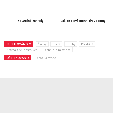
Kouzelné zahrady
Jak se staví dnešní dřevodomy
PUBLIKOVÁNO V
Články
Garáž
Hobby
Předsíně
Stavba a rekonstrukce
Technické místnosti
OŠTÍTKOVÁNO
prodlužovačka