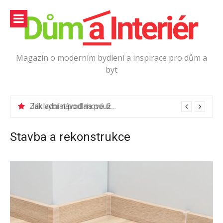
Přeskočit
na
obsah
Magazín o moderním bydlení a inspirace pro dům a
byt
Jak vybrat podlahové lišty?
Stavba a rekonstrukce