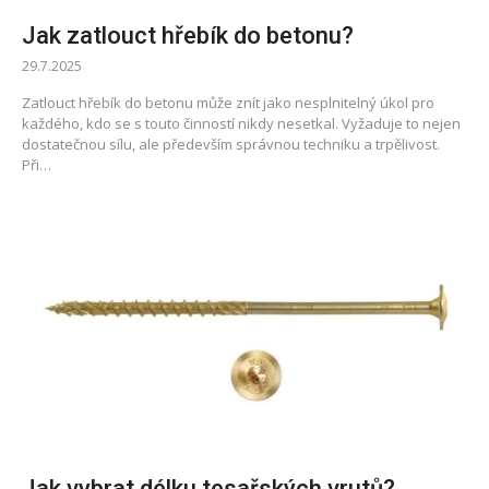
Jak zatlouct hřebík do betonu?
29.7.2025
Zatlouct hřebík do betonu může znít jako nesplnitelný úkol pro
každého, kdo se s touto činností nikdy nesetkal. Vyžaduje to nejen
dostatečnou sílu, ale především správnou techniku a trpělivost.
Při…
Jak vybrat délku tesařských vrutů?