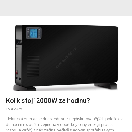
Kolik stojí 2000W za hodinu?
15.4.2025
Elektrická energie je dnes jednou z nejdiskutovanějších položek v
domácím rozpočtu, zejména v době, kdy ceny energií prudce
rostou a každý z nás začíná pečlivě sledovat spotřebu svých