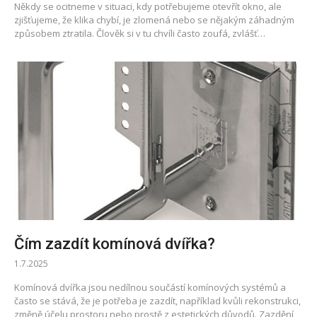
Někdy se ocitneme v situaci, kdy potřebujeme otevřít okno, ale
zjišťujeme, že klika chybí, je zlomená nebo se nějakým záhadným
způsobem ztratila. Člověk si v tu chvíli často zoufá, zvlášť…
Čím zazdít komínová dvířka?
1.7.2025
Komínová dvířka jsou nedílnou součástí komínových systémů a
často se stává, že je potřeba je zazdít, například kvůli rekonstrukci,
změně účelu prostoru nebo prostě z estetických důvodů. Zazdění