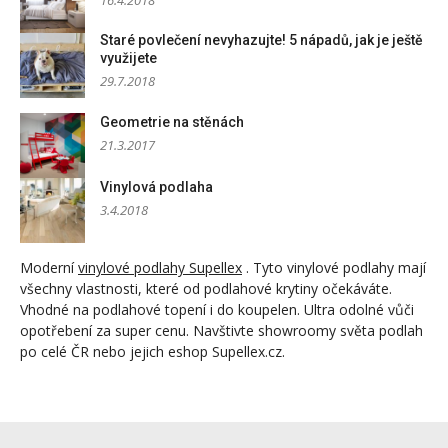
16.4.2018
Staré povlečení nevyhazujte! 5 nápadů, jak je ještě
využijete
29.7.2018
Geometrie na stěnách
21.3.2017
Vinylová podlaha
3.4.2018
Moderní
vinylové podlahy Supellex
. Tyto vinylové podlahy mají
všechny vlastnosti, které od podlahové krytiny očekáváte.
Vhodné na podlahové topení i do koupelen. Ultra odolné vůči
opotřebení za super cenu. Navštivte showroomy světa podlah
po celé ČR nebo jejich eshop Supellex.cz.