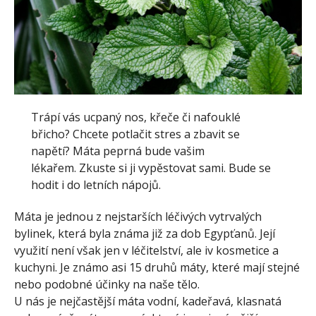
Trápí vás ucpaný nos, křeče či nafouklé
břicho? Chcete potlačit stres a zbavit se
napětí? Máta peprná bude vašim
lékařem. Zkuste si ji vypěstovat sami. Bude se
hodit i do letních nápojů.
Máta je jednou z nejstarších léčivých vytrvalých
bylinek, která byla známa již za dob Egypťanů. Její
využití není však jen v léčitelství, ale iv kosmetice a
kuchyni. Je známo asi 15 druhů máty, které mají stejné
nebo podobné účinky na naše tělo.
U nás je nejčastější máta vodní, kadeřavá, klasnatá