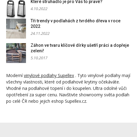
Které struhadlo je pro Vás to pravé?
4.10.2022
Tři trendy v podlahách z tvrdého dřeva v roce
2022
24.11.2022
Záhon ve tvaru klíčové dírky ušetří práci a dopřeje
zeleni!
5.10.2017
Moderní
vinylové podlahy Supellex
. Tyto vinylové podlahy mají
všechny vlastnosti, které od podlahové krytiny očekáváte.
Vhodné na podlahové topení i do koupelen. Ultra odolné vůči
opotřebení za super cenu. Navštivte showroomy světa podlah
po celé ČR nebo jejich eshop Supellex.cz.