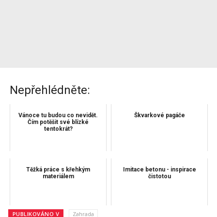
Nepřehlédněte:
Vánoce tu budou co nevidět.
Škvarkové pagáče
Čím potěšit své blízké
tentokrát?
Těžká práce s křehkým
Imitace betonu - inspirace
materiálem
čistotou
PUBLIKOVÁNO V
Zahrada