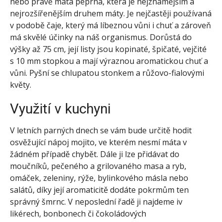
nebo právě máta peprná, která je nejznámějším a
nejrozšířenějším druhem máty. Je nejčastěji používaná
v podobě čaje, který má líbeznou vůni i chuť a zároveň
má skvělé účinky na náš organismus. Dorůstá do
výšky až 75 cm, její listy jsou kopinaté, špičaté, vejčité
s 10 mm stopkou a mají výraznou aromatickou chuť a
vůni. Pyšní se chlupatou stonkem a růžovo-fialovými
květy.
Využití v kuchyni
V letních parných dnech se vám bude určitě hodit
osvěžující nápoj mojito, ve kterém nesmí máta v
žádném případě chybět. Dále ji lze přidávat do
moučníků, pečeného a grilovaného masa a ryb,
omáček, zeleniny, rýže, bylinkového másla nebo
salátů, díky její aromaticitě dodáte pokrmům ten
správný šmrnc. V neposlední řadě ji najdeme iv
likérech, bonbonech či čokoládových