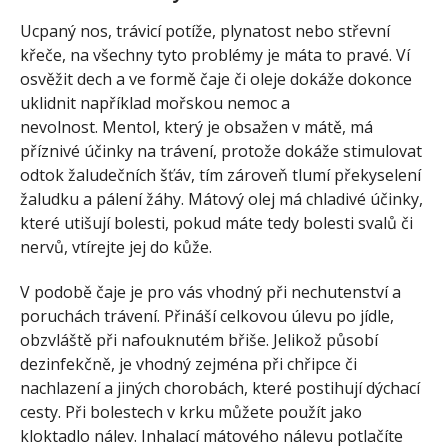
Ucpaný nos, trávicí potíže, plynatost nebo střevní
křeče, na všechny tyto problémy je máta to pravé. Ví
osvěžit dech a ve formě čaje či oleje dokáže dokonce
uklidnit například mořskou nemoc a
nevolnost. Mentol, který je obsažen v mátě, má
příznivé účinky na trávení, protože dokáže stimulovat
odtok žaludečních šťáv, tím zároveň tlumí překyselení
žaludku a pálení žáhy. Mátový olej má chladivé účinky,
které utišují bolesti, pokud máte tedy bolesti svalů či
nervů, vtírejte jej do kůže.
V podobě čaje je pro vás vhodný při nechutenství a
poruchách trávení. Přináší celkovou úlevu po jídle,
obzvláště při nafouknutém břiše. Jelikož působí
dezinfekčně, je vhodný zejména při chřipce či
nachlazení a jiných chorobách, které postihují dýchací
cesty. Při bolestech v krku můžete použít jako
kloktadlo nálev. Inhalací mátového nálevu potlačíte