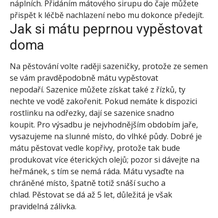
náplních. Přidáním mátového sirupu do čaje můžete
přispět k léčbě nachlazení nebo mu dokonce předejít.
Jak si mátu peprnou vypěstovat
doma
Na pěstování volte raději sazeničky, protože ze semen
se vám pravděpodobně mátu vypěstovat
nepodaří. Sazenice můžete získat také z řízků, ty
nechte ve vodě zakořenit. Pokud nemáte k dispozici
rostlinku na odřezky, dají se sazenice snadno
koupit. Pro výsadbu je nejvhodnějším obdobím jaře,
vysazujeme na slunné místo, do vlhké půdy. Dobré je
mátu pěstovat vedle kopřivy, protože tak bude
produkovat více éterických olejů; pozor si dávejte na
heřmánek, s tím se nemá ráda. Mátu vysaďte na
chráněné místo, špatně totiž snáší sucho a
chlad. Pěstovat se dá až 5 let, důležitá je však
pravidelná zálivka.