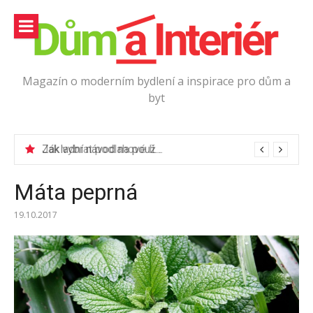
Přeskočit
na
obsah
Magazín o moderním bydlení a inspirace pro dům a
byt
Jak vybrat podlahové lišty?
Máta peprná
19.10.2017