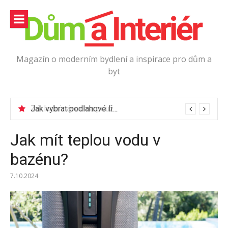
Přeskočit
na
obsah
Magazín o moderním bydlení a inspirace pro dům a
byt
Jak vybrat podlahové lišty?
Jak mít teplou vodu v
bazénu?
7.10.2024