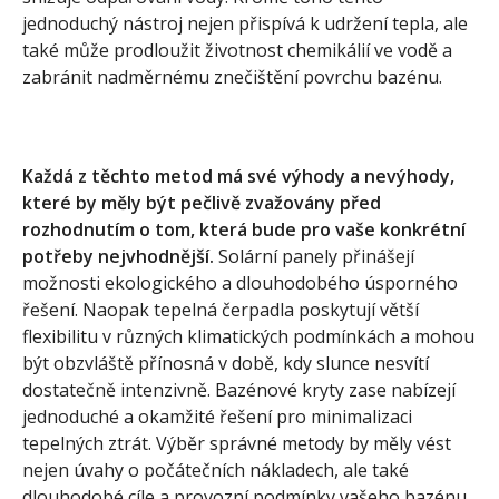
jednoduchý nástroj nejen přispívá k udržení tepla, ale
také může prodloužit životnost chemikálií ve vodě a
zabránit nadměrnému znečištění povrchu bazénu.
Každá z těchto metod má své výhody a nevýhody,
které by měly být pečlivě zvažovány před
rozhodnutím o tom, která bude pro vaše konkrétní
potřeby nejvhodnější.
Solární panely přinášejí
možnosti ekologického a dlouhodobého úsporného
řešení. Naopak tepelná čerpadla poskytují větší
flexibilitu v různých klimatických podmínkách a mohou
být obzvláště přínosná v době, kdy slunce nesvítí
dostatečně intenzivně. Bazénové kryty zase nabízejí
jednoduché a okamžité řešení pro minimalizaci
tepelných ztrát. Výběr správné metody by měly vést
nejen úvahy o počátečních nákladech, ale také
dlouhodobé cíle a provozní podmínky vašeho bazénu.