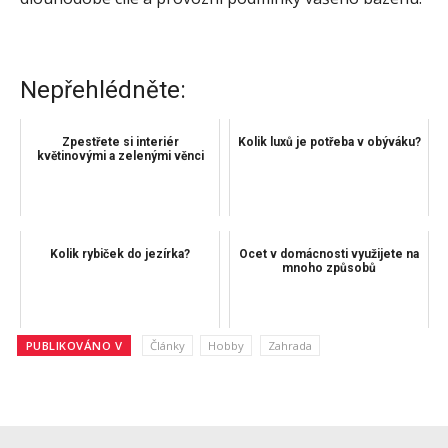
Nepřehlédněte:
Zpestřete si interiér
Kolik luxů je potřeba v obýváku?
květinovými a zelenými věnci
Kolik rybiček do jezírka?
Ocet v domácnosti využijete na
mnoho způsobů
PUBLIKOVÁNO V
Články
Hobby
Zahrada