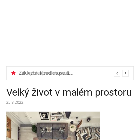
Jak vybrat podlahové lišty?
Základní návod na používání elektrické vrtačky
Velký život v malém prostoru
25.3.2022