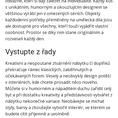
odvážné, kteří si dají záležet na individualitě. Každý kus
s unikátním, humorným a okouzlujícím designem se
většinou vyrábí jen v omezených sériích. Objekty
každodenní potřeby přeměněny na umělecká díla jsou
ale dostupné pro všechny, kteří touží vyjádřit vlastní
osobnost. Prostor se díky nim stane originálním a
rozveselí každý den.
Vystupte z řady
Kreativní a nespoutané ztvárnění nábytku či doplňků
překračuje rámec klasických, zaběhnutých a
očekávaných forem. Veselý a neobvyklý design potěší
v interiérech, kde chcete prosadit něco nového.
Můžete si v humorném a nápaditém duchu zařídit celý
byt a při dostatku kreativity a představivosti vytvářet z
nábytku nekonečné variace.
Neobávejte se míchat
styly, barvy a zkoušejte vytvořit interiér, ve kterém se
budete cítit příjemně a uvolněně.