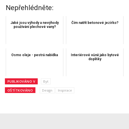
Nepřehlédněte:
Jaké jsou výhody a nevýhody
Čím natřít betonové jezírko?
používání plechové vany?
Osmo oleje - pestrá nabídka
Interiérové ​​vůně jako bytové
doplňky
PUBLIKOVÁNO V
Byt
OŠTÍTKOVÁNO
Design
Inspirace