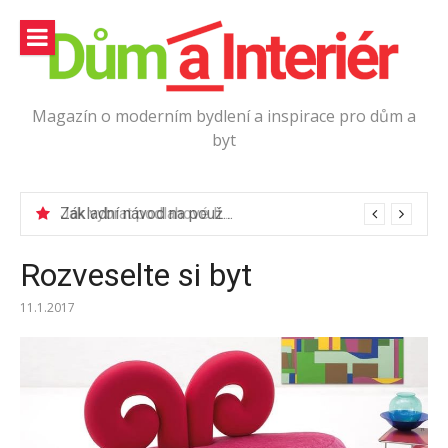
Přeskočit
na
obsah
Magazín o moderním bydlení a inspirace pro dům a
byt
Jak vybrat podlahové lišty?
Rozveselte si byt
11.1.2017