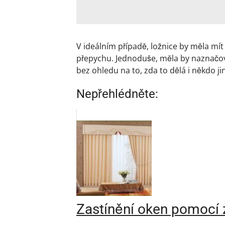
V ideálním případě, ložnice by měla mí
přepychu. Jednoduše, měla by naznačov
bez ohledu na to, zda to dělá i někdo ji
Nepřehlédněte:
Zastínění oken pomocí