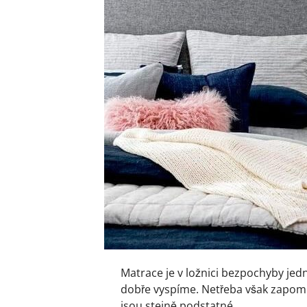
Matrace
je v ložnici bezpochyby jedn
dobře vyspíme. Netřeba však zapomína
jsou stejně podstatné.