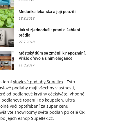
Meduňka lékařská a její použití
18.3.2018
Jak si zjednodušit praní a žehlení
prádla
27.7.2018
Městský dům se změnil k nepoznání.
Přišlo dřevo a s ním elegance
11.8.2017
oderní
vinylové podlahy Supellex
. Tyto
nylové podlahy mají všechny vlastnosti,
eré od podlahové krytiny očekáváte. Vhodné
 podlahové topení i do koupelen. Ultra
olné vůči opotřebení za super cenu.
vštivte showroomy světa podlah po celé ČR
bo jejich eshop Supellex.cz.