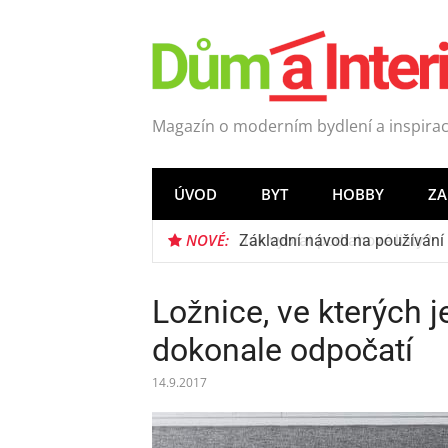
Přeskočit
na
obsah
Magazín o moderním bydlení a inspirac
ÚVOD
BYT
HOBBY
Z
NOVÉ:
Jak vybrat podlahové lišty?
Ložnice, ve kterých j
dokonale odpočatí
14.9.2017