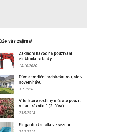
že vás zajímat
Základní návod na používání
elektrické vrtačky
18.10.2020
Dům s tradiční architekturou, ale v
novém hávu
4.7.2016
Víte, které rostliny můžete použít
místo trávníku? (2. část)
23.5.2018
Elegantní křesílkové sezení
28.2.2018