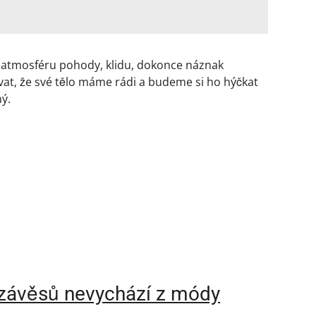
t atmosféru pohody, klidu, dokonce náznak
at, že své tělo máme rádi a budeme si ho hýčkat
ný.
 závěsů nevychází z módy