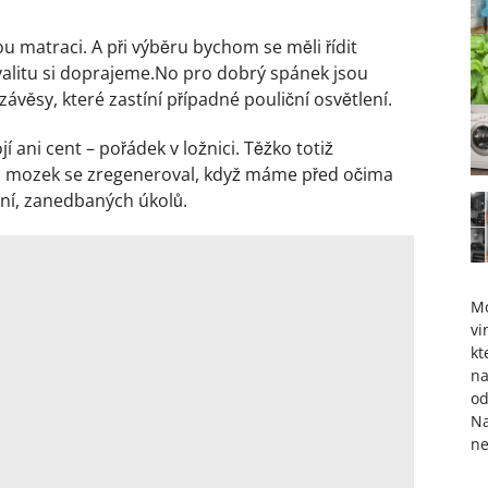
nou matraci. A při výběru bychom se měli řídit
kvalitu si doprajeme.No pro dobrý spánek jsou
 závěsy, které zastíní případné pouliční osvětlení.
í ani cent – pořádek v ložnici. Těžko totiž
 a mozek se zregeneroval, když máme před očima
ení, zanedbaných úkolů.
M
vi
kt
na
od
Na
ne