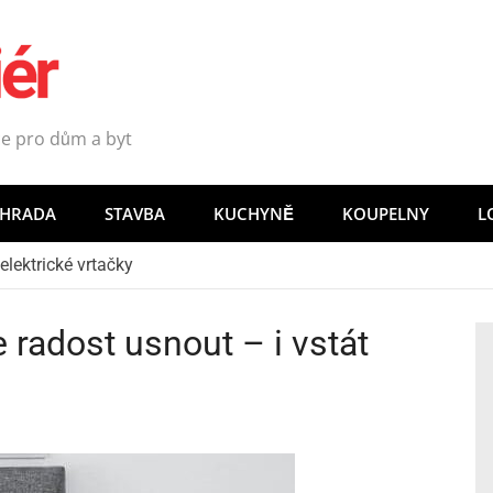
e pro dům a byt
AHRADA
STAVBA
KUCHYNĚ
KOUPELNY
L
e radost usnout – i vstát