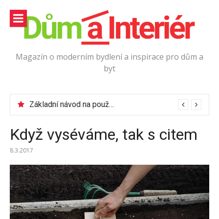
Přeskočit
na
obsah
Magazín o moderním bydlení a inspirace pro dům a
byt
Jak vybrat podlahové lišty?
Základní návod na používání elektrické vrtačky
Když vyséváme, tak s citem
8.3.2017