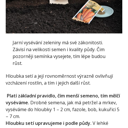
Jarní vysévání zeleniny má své zákonitosti.
Závisí na velikosti semen i kvality půdy. Čim
pozorněji semínka vysejete, tím lépe budou
růst.
Hloubka setí a její rovnoměrnost výrazně ovlivňují
vzcházení rostlin, a tím i jejich další růst.
Platí základní pravidlo, čím menší semeno, tím mělčí
vyséváme.
Drobné semena, jak má petržel a mrkev,
vyséváme do hloubky 1 – 2 cm, fazole, bob, kukuřici 5
– 7 cm.
Hloubku setí upravujeme i podle půdy.
V lehké