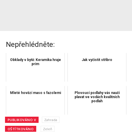
Nepřehlédněte:
Obklady v bytě: Keramika hraje
Jak vyčistit stříbro
prim
Mleté hovězí maso s fazolemi
Plovoucí podlahy vás naučí
plavat ve vodách kvalitních
podlah
PUBLIKOVÁNO V
Zahrada
OŠTÍTKOVÁNO
Zeleň