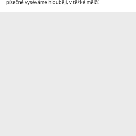
písečné vyséváme hlouběji, v těžké mělčí.