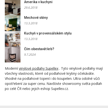
Amerika v kuchyni
29.6.2018
Mechové stěny
13.3.2018
Kuchyň v provensálském stylu
13.3.2018
Čím obestavět krb?
9.7.2024
Moderní
vinylové podlahy Supellex
. Tyto vinylové podlahy mají
všechny vlastnosti, které od podlahové krytiny očekáváte.
Vhodné na podlahové topení i do koupelen. Ultra odolné vůči
opotřebení za super cenu. Navštivte showroomy světa podlah
po celé ČR nebo jejich eshop Supellex.cz.