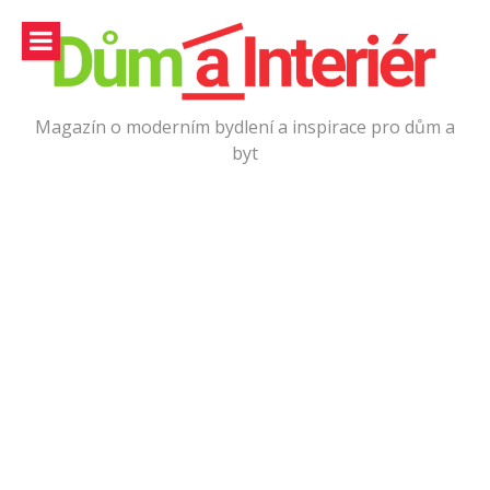
Přeskočit
na
obsah
Magazín o moderním bydlení a inspirace pro dům a
byt