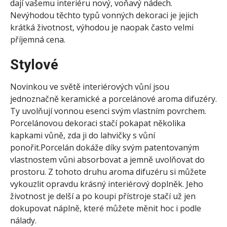
dají vašemu interiéru nový, voňavý nádech.
Nevýhodou těchto typů vonných dekoraci je jejich
krátká životnost, výhodou je naopak často velmi
příjemná cena.
Stylové
Novinkou ve světě interiérových vůní jsou
jednoznačně keramické a porcelánové aroma difuzéry.
Ty uvolňují vonnou esenci svým vlastním povrchem.
Porcelánovou dekoraci stačí pokapat několika
kapkami vůně, zda ji do lahvičky s vůní
ponořit.Porcelán dokáže díky svým patentovaným
vlastnostem vůni absorbovat a jemně uvolňovat do
prostoru. Z tohoto druhu aroma difuzéru si můžete
vykouzlit opravdu krásný interiérový doplněk. Jeho
životnost je delší a po koupi přístroje stačí už jen
dokupovat náplně, které můžete měnit hoc i podle
nálady.