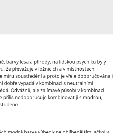
é, barvy lesa a přírody, na lidskou psychiku byly
u, že převažuje v ložnicích a v místnostech
je míru soustředění a proto je vřele doporučována i
mi dobře vypadá v kombinaci s neutrálními
nědá. Odvážně, ale zajímavě působí v kombinaci
e příliš nedoporučuje kombinovat ji s modrou,
 studeně.
ch modrá barva vůbec k nejoblíbenějším, ačkoliv