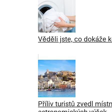
Věděli jste, co dokáže 
Příliv turistů zvedl mís