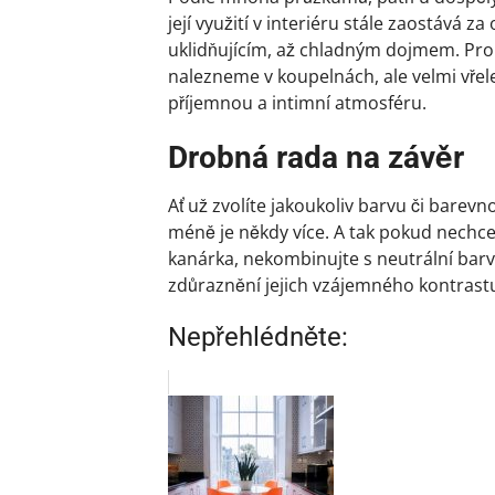
její využití v interiéru stále zaostává z
uklidňujícím, až chladným dojmem. Pro s
nalezneme v koupelnách, ale velmi vřele
příjemnou a intimní atmosféru.
Drobná rada na závěr
Ať už zvolíte jakoukoliv barvu či barev
méně je někdy více. A tak pokud nechce
kanárka, nekombinujte s neutrální barv
zdůraznění jejich vzájemného kontrastu
Nepřehlédněte: