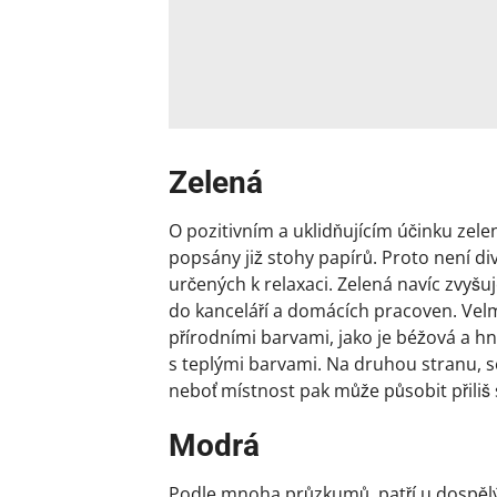
Zelená
O pozitivním a uklidňujícím účinku zelen
popsány již stohy papírů. Proto není div
určených k relaxaci. Zelená navíc zvyšu
do kanceláří a domácích pracoven. Vel
přírodními barvami, jako je béžová a h
s teplými barvami. Na druhou stranu, s
neboť místnost pak může působit přiliš
Modrá
Podle mnoha průzkumů, patří u dospělý