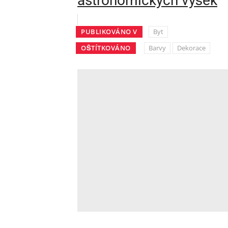
astronomických výšek
PUBLIKOVÁNO V
Byt
OŠTÍTKOVÁNO
Barvy
Dekorace