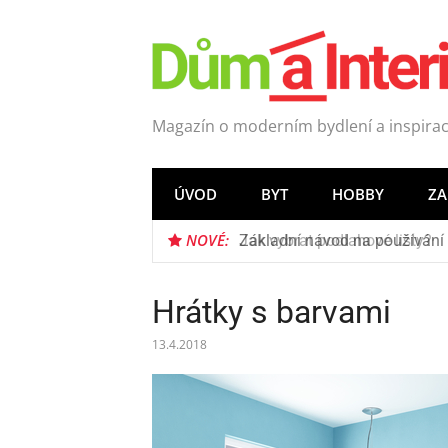
Přeskočit
na
obsah
Magazín o moderním bydlení a inspirac
ÚVOD
BYT
HOBBY
Z
NOVÉ:
Jak vybrat podlahové lišty?
Hrátky s barvami
13.4.2018