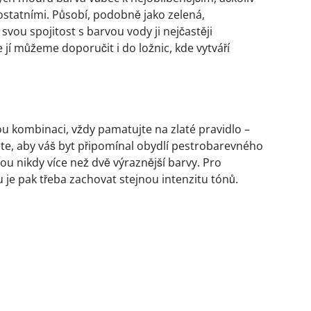
a ostatními. Působí, podobně jako zelená,
vou spojitost s barvou vody ji nejčastěji
 jí můžeme doporučit i do ložnic, kde vytváří
nou kombinaci, vždy pamatujte na zlaté pravidlo –
te, aby váš byt připomínal obydlí pestrobarevného
ou nikdy více než dvě výraznější barvy. Pro
 je pak třeba zachovat stejnou intenzitu tónů.