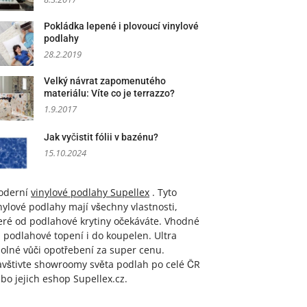
Pokládka lepené i plovoucí vinylové
podlahy
28.2.2019
Velký návrat zapomenutého
materiálu: Víte co je terrazzo?
1.9.2017
Jak vyčistit fólii v bazénu?
15.10.2024
oderní
vinylové podlahy Supellex
. Tyto
nylové podlahy mají všechny vlastnosti,
eré od podlahové krytiny očekáváte. Vhodné
 podlahové topení i do koupelen. Ultra
olné vůči opotřebení za super cenu.
vštivte showroomy světa podlah po celé ČR
bo jejich eshop Supellex.cz.