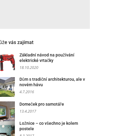
že vás zajímat
Základní návod na používání
elektrické vrtačky
18.10.2020
Dům s tradiční architekturou, ale v
novém hávu
4.7.2016
Domeček pro samotáře
13.4.2017
Ložnice – co všechno je kolem
postele
8.3.2017