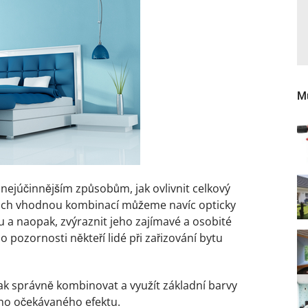
Mů
k nejúčinnějším způsobům, jak ovlivnit celkový
ejich vhodnou kombinací můžeme navíc opticky
u a naopak, zvýraznit jeho zajímavé a osobité
o pozornosti někteří lidé při zařizování bytu
jak správně kombinovat a využít základní barvy
ho očekávaného efektu.