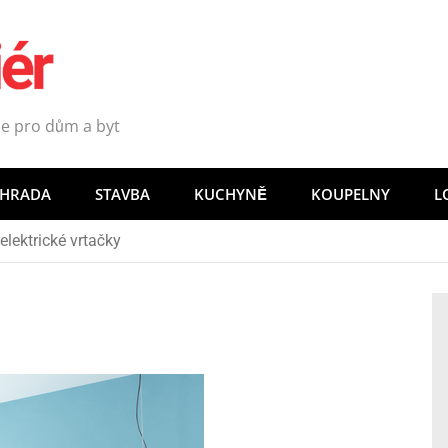
e pro dům a byt
AHRADA
STAVBA
KUCHYNĚ
KOUPELNY
L