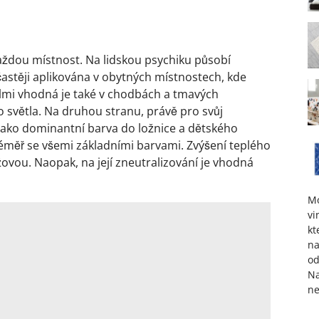
každou místnost. Na lidskou psychiku působí
častěji aplikována v obytných místnostech, kde
elmi vhodná je také v chodbách a tmavých
 světla. Na druhou stranu, právě pro svůj
á jako dominantní barva do ložnice a dětského
téměř se všemi základními barvami. Zvýšení teplého
vou. Naopak, na její zneutralizování je vhodná
M
vi
kt
na
od
Na
ne