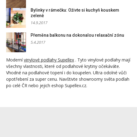
Bylinky v rámečku: Oživte si kuchyň kouskem
zeleně
14.9.2017
Přeměna balkonu na dokonalou relaxační zónu
5.4.2017
Moderní
vinylové podlahy Supellex
. Tyto vinylové podlahy mají
všechny vlastnosti, které od podlahové krytiny očekáváte.
Vhodné na podlahové topení i do koupelen. Ultra odolné vůči
opotřebení za super cenu. Navštivte showroomy světa podlah
po celé ČR nebo jejich eshop Supellex.cz.