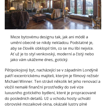
Meze bytovému designu tak, jak ani módě a
umění obecně se nikdy nekladou. Podstatné je,
aby se člověk obklopil tím, co se mu líbí nejvíce.
Ať už je to styl venkovský, moderní a čistý nebo
jako vám ukážeme dnes, gotický.
Pětipokojový byt, nacházející se v západním Londýně
patří excentrickému majiteli, kterým je filmový režisér
Michael Winner. Ten strávil několik let jeho renovací a
vložil nemalé finanční prostředky do své vize
luxusního gotického bydlení, které je propracované
do posledních detailů. Už u vchodu hosty uchvátí
obrovské mozaikové okna, okázalé lustry plné