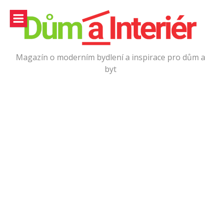
Přeskočit
na
obsah
Magazín o moderním bydlení a inspirace pro dům a
byt