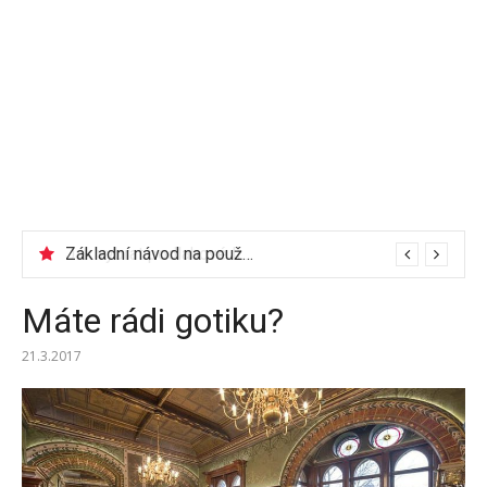
Jak vybrat podlahové lišty?
Základní návod na používání elektrické vrtačky
Máte rádi gotiku?
21.3.2017