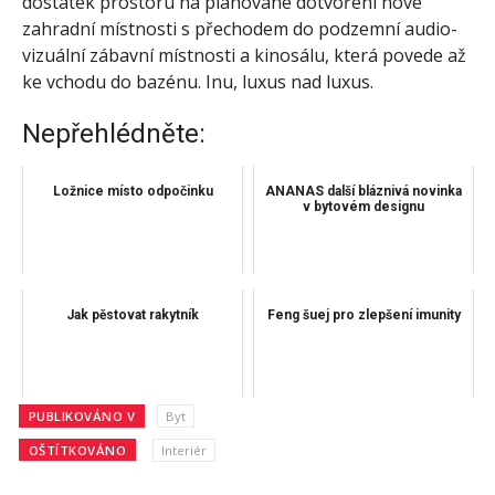
dostatek prostoru na plánované dotvoření nové
zahradní místnosti s přechodem do podzemní audio-
vizuální zábavní místnosti a kinosálu, která povede až
ke vchodu do bazénu. Inu, luxus nad luxus.
Nepřehlédněte:
Ložnice místo odpočinku
ANANAS další bláznivá novinka
v bytovém designu
Jak pěstovat rakytník
Feng šuej pro zlepšení imunity
PUBLIKOVÁNO V
Byt
OŠTÍTKOVÁNO
Interiér