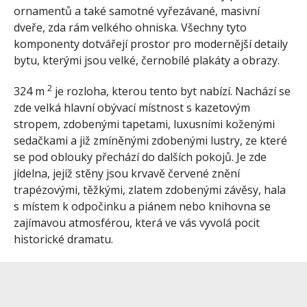
ornamentů a také samotné vyřezávané, masivní
dveře, zda rám velkého ohniska. Všechny tyto
komponenty dotvářejí prostor pro modernější detaily
bytu, kterými jsou velké, černobílé plakáty a obrazy.
2
324 m
je rozloha, kterou tento byt nabízí. Nachází se
zde velká hlavní obývací místnost s kazetovým
stropem, zdobenými tapetami, luxusními koženými
sedačkami a již zmíněnými zdobenými lustry, ze které
se pod oblouky přechází do dalších pokojů. Je zde
jídelna, jejíž stěny jsou krvavě červené znění
trapézovými, těžkými, zlatem zdobenými závěsy, hala
s místem k odpočinku a piánem nebo knihovna se
zajímavou atmosférou, která ve vás vyvolá pocit
historické dramatu.