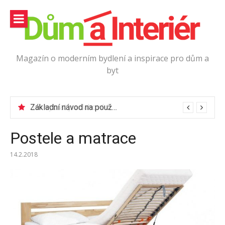
Přeskočit
na
obsah
Magazín o moderním bydlení a inspirace pro dům a
byt
Jak vybrat podlahové lišty?
Základní návod na používání elektrické vrtačky
Postele a matrace
14.2.2018