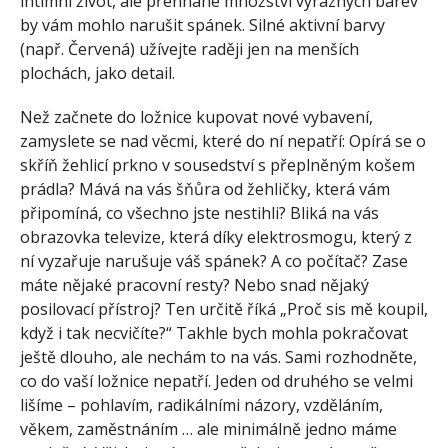
intimní život, ale přehnané množství výrazných barev
by vám mohlo narušit spánek. Silné aktivní barvy
(např. Červená) užívejte raději jen na menších
plochách, jako detail.
Než začnete do ložnice kupovat nové vybavení,
zamyslete se nad věcmi, které do ní nepatří: Opírá se o
skříň žehlicí prkno v sousedství s přeplněným košem
prádla? Mává na vás šňůra od žehličky, která vám
připomíná, co všechno jste nestihli? Bliká na vás
obrazovka televize, která díky elektrosmogu, který z
ní vyzařuje narušuje váš spánek? A co počítač? Zase
máte nějaké pracovní resty? Nebo snad nějaký
posilovací přístroj? Ten určitě říká „Proč sis mě koupil,
když i tak necvičíte?“ Takhle bych mohla pokračovat
ještě dlouho, ale nechám to na vás. Sami rozhodněte,
co do vaší ložnice nepatří. Jeden od druhého se velmi
lišíme – pohlavím, radikálními názory, vzděláním,
věkem, zaměstnáním … ale minimálně jedno máme