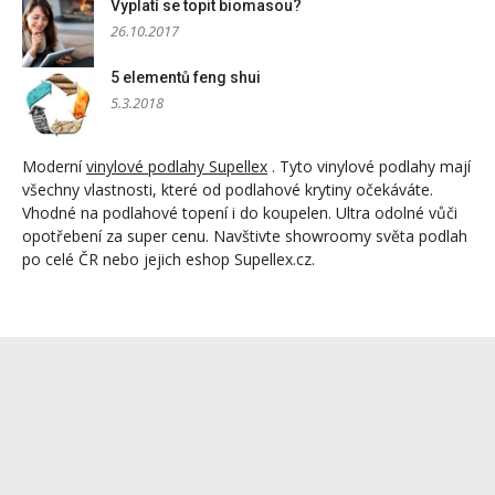
Vyplatí se topit biomasou?
26.10.2017
5 elementů feng shui
5.3.2018
Moderní
vinylové podlahy Supellex
. Tyto vinylové podlahy mají
všechny vlastnosti, které od podlahové krytiny očekáváte.
Vhodné na podlahové topení i do koupelen. Ultra odolné vůči
opotřebení za super cenu. Navštivte showroomy světa podlah
po celé ČR nebo jejich eshop Supellex.cz.