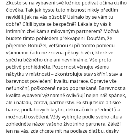
Zkuste se na vybavení své ložnice podívat očima cizího
člověka. Tak jak byste tuto místnost nikdy předtím
neviděli. Jak na vás působí? Usínalo by se vám tu
dobře? Cítili byste se bezpečně? Lákala by vás k
intimním chvilkám s milovaným partnerem? Možná
budete tímto pohledem překvapeni. Doufám, že
příjemně. Bohužel, většinou si při tomto pohledu
všimneme řadu ne zrovna pěkných věcí, které ve
spěchu běžného dne ani nevnímáme. Vše proto
pečlivě prohlédněte. Pozornost věnujte všemu
nábytku v místnosti – zkontrolujte stav skříní, stav a
barevnost povlečení, kvalitu matrace. Opravte vše
nefunkční, poškozené nebo popraskané. Barevnost a
kvalita vybavení významně ovlivňují nejen náš spánek,
ale i náladu, zdraví, partnerství. Existují tisíce a tisíce
barev, podlahových krytin, dekoračních předmětů a
možností osvětlení. Vždy vybírejte podle svého citu a
zohledněte názor vašeho životního partnera. Záleží
jen na vás, zda chcete mít na podlaze dlažbu, desky