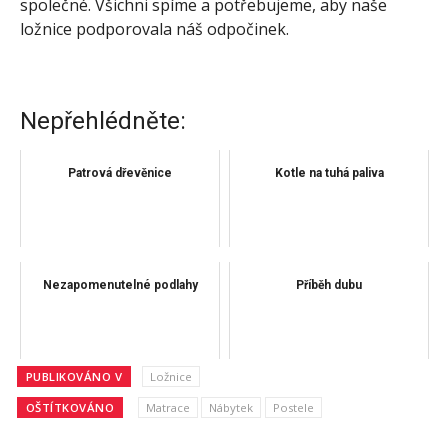
společné. Všichni spíme a potřebujeme, aby naše
ložnice podporovala náš odpočinek.
Nepřehlédněte:
Patrová dřevěnice
Kotle na tuhá paliva
Nezapomenutelné podlahy
Příběh dubu
PUBLIKOVÁNO V
Ložnice
OŠTÍTKOVÁNO
Matrace
Nábytek
Postele