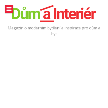
Přeskočit
na
obsah
Magazín o moderním bydlení a inspirace pro dům a
byt