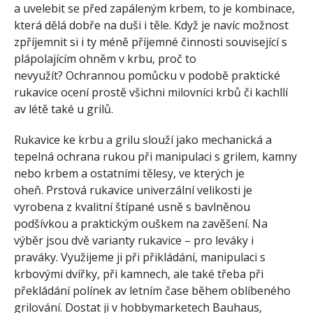
a uvelebit se před zapáleným krbem, to je kombinace,
která dělá dobře na duši i těle. Když je navíc možnost
zpříjemnit si i ty méně příjemné činnosti související s
plápolajícím ohněm v krbu, proč to
nevyužít? Ochrannou pomůcku v podobě praktické
rukavice ocení prostě všichni milovníci krbů či kachllí
av létě také u grilů.
Rukavice ke krbu a grilu slouží jako mechanická a
tepelná ochrana rukou při manipulaci s grilem, kamny
nebo krbem a ostatními tělesy, ve kterých je
oheň. Prstová rukavice univerzální velikosti je
vyrobena z kvalitní štípané usně s bavlněnou
podšívkou a praktickým ouškem na zavěšení. Na
výběr jsou dvě varianty rukavice – pro leváky i
praváky. Využijeme ji při přikládání, manipulaci s
krbovými dvířky, při kamnech, ale také třeba při
překládání polínek av letním čase během oblíbeného
grilování. Dostat ji v hobbymarketech Bauhaus,