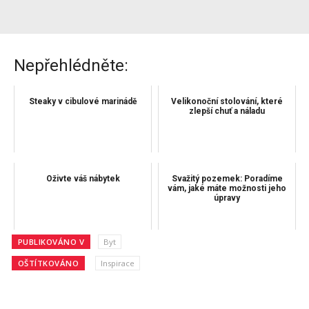
Nepřehlédněte:
Steaky v cibulové marinádě
Velikonoční stolování, které
zlepší chuť a náladu
Oživte váš nábytek
Svažitý pozemek: Poradíme
vám, jaké máte možnosti jeho
úpravy
PUBLIKOVÁNO V
Byt
OŠTÍTKOVÁNO
Inspirace