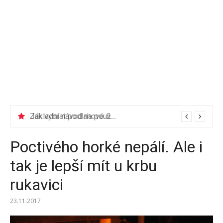
Jak vybrat podlahové lišty?
Základní návod na používání elektrické vrtačky
Poctivého horké nepálí. Ale i
tak je lepší mít u krbu
rukavici
23.11.2017