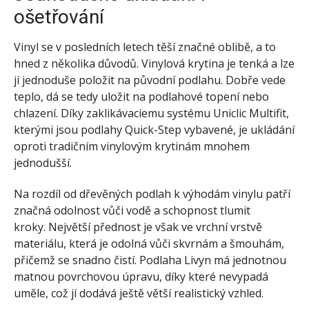
ošetřování
Vinyl se v posledních letech těší značné oblibě, a to
hned z několika důvodů. Vinylová krytina je tenká a lze
ji jednoduše položit na původní podlahu. Dobře vede
teplo, dá se tedy uložit na podlahové topení nebo
chlazení. Díky zaklikávaciemu systému Uniclic Multifit,
kterými jsou podlahy Quick-Step vybavené, je ukládání
oproti tradičním vinylovým krytinám mnohem
jednodušší.
Na rozdíl od dřevěných podlah k výhodám vinylu patří
značná odolnost vůči vodě a schopnost tlumit
kroky. Největší přednost je však ve vrchní vrstvě
materiálu, která je odolná vůči skvrnám a šmouhám,
přičemž se snadno čistí. Podlaha Livyn má jednotnou
matnou povrchovou úpravu, díky které nevypadá
uměle, což jí dodává ještě větší realistický vzhled.