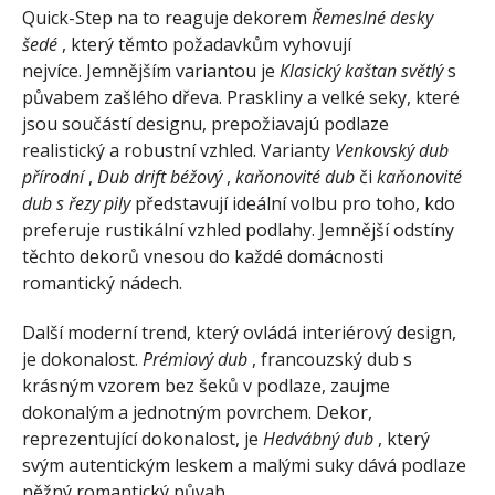
Quick-Step na to reaguje dekorem
Řemeslné desky
šedé
, který těmto požadavkům vyhovují
nejvíce. Jemnějším variantou je
Klasický kaštan světlý
s
půvabem zašlého dřeva. Praskliny a velké seky, které
jsou součástí designu, prepožiavajú podlaze
realistický a robustní vzhled. Varianty
Venkovský dub
přírodní
,
Dub drift béžový
,
kaňonovité dub
či
kaňonovité
dub s řezy pily
představují ideální volbu pro toho, kdo
preferuje rustikální vzhled podlahy. Jemnější odstíny
těchto dekorů vnesou do každé domácnosti
romantický nádech.
Další moderní trend, který ovládá interiérový design,
je dokonalost.
Prémiový dub
, francouzský dub s
krásným vzorem bez šeků v podlaze, zaujme
dokonalým a jednotným povrchem. Dekor,
reprezentující dokonalost, je
Hedvábný dub
, který
svým autentickým leskem a malými suky dává podlaze
něžný romantický půvab.