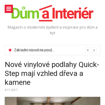
Přeskočit
na
obsah
Magazín o moderním bydlení a inspirace pro dům a
byt
Jak vybrat podlahové lišty?
Nové vinylové podlahy Quick-
Step mají vzhled dřeva a
kamene
9.11.2017