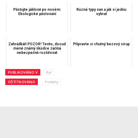
Pěstujte jabloně po novém:
Různé typy van a jak si jednu
Ekologické pěstování
vybrat
Zahrádkáři POZOR! Tento, dosud
Připravte si chutný bezový sirup
méně známý škůdce začíná
nebezpečně rozšiřovat
PUBLIKOVÁNO V
Byt
OŠTÍTKOVÁNO
Podlahy