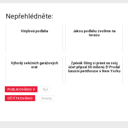
Nepřehlédněte:
Vinylová podlaha
Jakou podlahu zvolíme na
terasu
Výhody sekčních garážových
Zpěvák Sting si právě na svůj
vrat
účet připsal 50 milionů $! Prodal
luxusní penthouse v New Yorku
PUBLIKOVÁNO V
Byt
OŠTÍTKOVÁNO
Reality