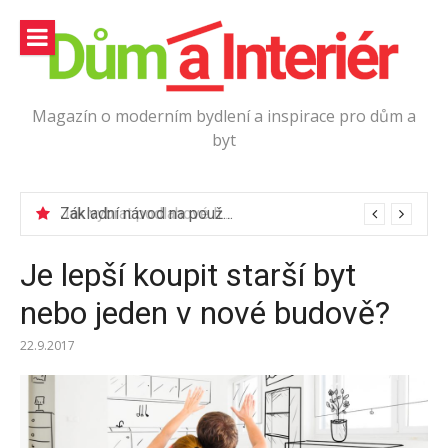
Přeskočit
na
obsah
Magazín o moderním bydlení a inspirace pro dům a
byt
Jak vybrat podlahové lišty?
Základní návod na používání elektrické vrtačky
Je lepší koupit starší byt
nebo jeden v nové budově?
22.9.2017