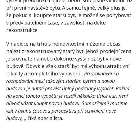
vyřešit předchozí majitelé, nebo jsou jasně viditelné už
při první návštěvě bytu. A samozřejmě, velký plus je,
že pokud si koupíte starší byt, je možné se pohybovat
v předvídatelném čase, v závislosti na délce
rekonstrukce.
V nabídce na trhu s nemovitostmi můžeme občas
nalézt zrekonstruovaný starý byt, jehož prodejní cena
je srovnatelná nebo dokonce vyšší než byt v nové
budově. Obvykle však starší byt má výhodu atraktivní
lokality a kompletního vybavení.
„Při srovnávání a
rozhodování mezi takovým starším bytem a novou
budovou je nutné provést úplný podrobný výpočet. Pokud
na konci tohoto výpočtu je rozdíl několika tisíce eur, není
důvod kázat koupit novou budovu. Samozřejmě musíme
vzít v úvahu časovou perspektivu při schválení nové
budovy, „
říká specialista.