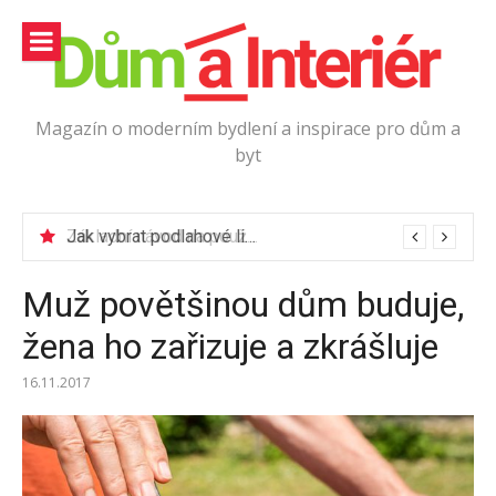
Přeskočit
na
obsah
Magazín o moderním bydlení a inspirace pro dům a
byt
Jak vybrat podlahové lišty?
Muž povětšinou dům buduje,
žena ho zařizuje a zkrášluje
16.11.2017