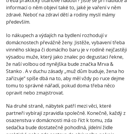
třeba praktický titanové nádobí ? Jistě se při nabídce a
informací o něm objeví také to, jaké je vaření v něm
zdravé. Neboť na zdraví dětí a rodiny myslí mámy
především.
Io nákupech a výdajích na bydlení rozhodují v
domácnostech převážně ženy. Jistěže, vybavení třeba
vinného sklepa či domácího baru je v rodině nejčastěji
výsadou muže, který jako znalec po degustaci řekne,
že naší volbou od nynějška bude značka Mrva &
Stanko . A v duchu zásady „muž dům buduje, žena ho
zařizuje“ spíše dbá na to, aby měl vždy po ruce dejme
tomu to správné nářadí, pokud doma třeba něco
opravit nebo zmajstrovat.
Na druhé straně, nábytek patří mezi věci, které
partneři vybírají zpravidla společně. Konečně, každý z
osazenstva v domácnosti má co říct k tomu, zda
sedačka bude dostatečně pohodlná, jídelní židle