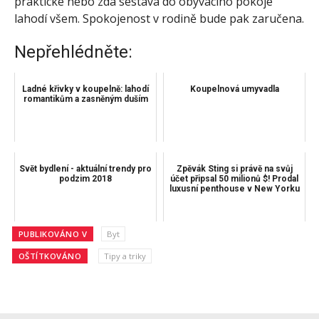
praktické nebo zda sestava do obývacího pokoje
lahodí všem. Spokojenost v rodině bude pak zaručena.
Nepřehlédněte:
Ladné křivky v koupelně: lahodí
Koupelnová umyvadla
romantikům a zasněným duším
Svět bydlení - aktuální trendy pro
Zpěvák Sting si právě na svůj
podzim 2018
účet připsal 50 milionů $! Prodal
luxusní penthouse v New Yorku
PUBLIKOVÁNO V
Byt
OŠTÍTKOVÁNO
Tipy a triky