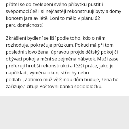
přátel se do zvelebení svého příbytku pustit i
svépomocí.Češi si nejčastěji rekonstruují byty a domy
koncem jara av létě. Loni to mělo v plánu 62
perc. domácností.
Zkrášlení bydlení se liší podle toho, kdo o něm
rozhoduje, pokračuje průzkum. Pokud má při tom
poslední slovo žena, úpravou projde dětský pokoj či
obývací pokoj a mění se zejména nábytek. Muži zase
preferují hrubší rekonstrukci a těžší práce, jako je
například , výměna oken, střechy nebo
podlah. „Zatímco muž většinou dům buduje, žena ho
zařizuje,“ cituje Poštovní banka sociololožku.