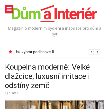
Přeskočit
na
obsah
Magazín o moderním bydlení a inspirace pro dům a
byt
Jak vybrat podlahové lišty?
Koupelna moderně: Velké
dlaždice, luxusní imitace i
odstíny země
22.1.2018