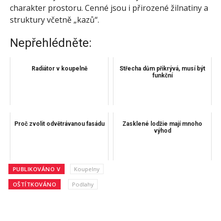
charakter prostoru. Cenné jsou i přirozené žilnatiny a
struktury včetně „kazů“.
Nepřehlédněte:
Radiátor v koupelně
Střecha dům přikrývá, musí být
funkční
Proč zvolit odvětrávanou fasádu
Zasklené lodžie mají mnoho
výhod
PUBLIKOVÁNO V
Koupelny
OŠTÍTKOVÁNO
Podlahy