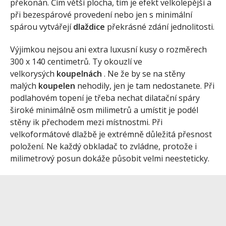
překonán. Čím větší plocha, tím je efekt velkolepější a
při bezespárové provedení nebo jen s minimální
spárou vytvářejí
dlaždice
překrásné zdání jednolitosti.
Výjimkou nejsou ani extra luxusní kusy o rozměrech
300 x 140 centimetrů. Ty okouzlí ve
velkorysých
koupelnách
. Ne že by se na stěny
malých
koupelen
nehodily, jen je tam nedostanete. Při
podlahovém topení je třeba nechat dilatační spáry
široké minimálně osm milimetrů a umístit je podél
stěny ik přechodem mezi místnostmi. Při
velkoformátové dlažbě je extrémně důležitá přesnost
položení. Ne každý obkladač to zvládne, protože i
milimetrový posun dokáže působit velmi neesteticky.