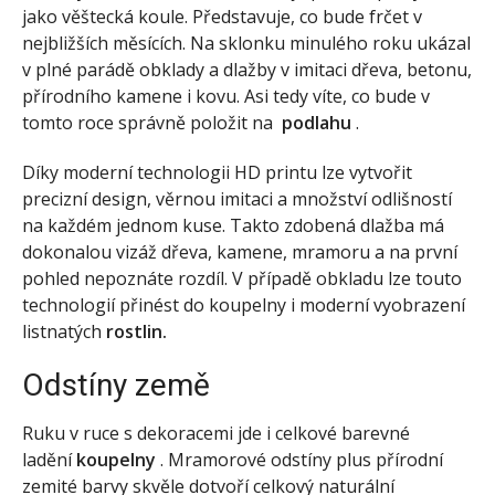
jako věštecká koule. Představuje, co bude frčet v
nejbližších měsících. Na sklonku minulého roku ukázal
v plné parádě obklady a dlažby v imitaci dřeva, betonu,
přírodního kamene i kovu. Asi tedy víte, co bude v
tomto roce správně položit na
podlahu
.
Díky moderní technologii HD printu lze vytvořit
precizní design, věrnou imitaci a množství odlišností
na každém jednom kuse. Takto zdobená dlažba má
dokonalou vizáž dřeva, kamene, mramoru a na první
pohled nepoznáte rozdíl. V případě obkladu lze touto
technologií přinést do koupelny i moderní vyobrazení
listnatých
rostlin.
Odstíny země
Ruku v ruce s dekoracemi jde i celkové barevné
ladění
koupelny
. Mramorové odstíny plus přírodní
zemité barvy skvěle dotvoří celkový naturální