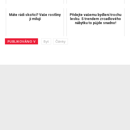
Máte rádi skořici? Vaše rostliny
Přidejte vašemu bydlení trochu
ji milují
lesku. S trendem zrcadlového
nábytku to půjde snadno!
PUBLIKOVÁNO V
Byt
Články