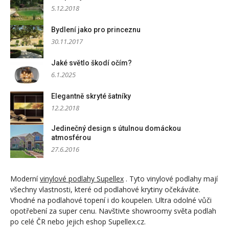
5.12.2018
Bydlení jako pro princeznu
30.11.2017
Jaké světlo škodí očím?
6.1.2025
Elegantně skryté šatníky
12.2.2018
Jedinečný design s útulnou domáckou
atmosférou
27.6.2016
Moderní
vinylové podlahy Supellex
. Tyto vinylové podlahy mají
všechny vlastnosti, které od podlahové krytiny očekáváte.
Vhodné na podlahové topení i do koupelen. Ultra odolné vůči
opotřebení za super cenu. Navštivte showroomy světa podlah
po celé ČR nebo jejich eshop Supellex.cz.