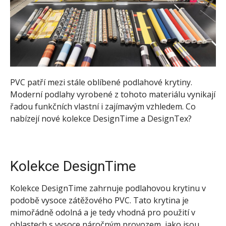
PVC patří mezi stále oblíbené podlahové krytiny.
Moderní podlahy vyrobené z tohoto materiálu vynikají
řadou funkčních vlastní i zajímavým vzhledem. Co
nabízejí nové kolekce DesignTime a DesignTex?
Kolekce DesignTime
Kolekce DesignTime zahrnuje podlahovou krytinu v
podobě vysoce zátěžového PVC. Tato krytina je
mimořádně odolná a je tedy vhodná pro použití v
oblastech s vysoce náročným provozem, jako jsou