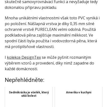
skutečně samovyrovnávací funkci a nevyžaduje tedy
dokonalou přípravu pokladu.
Mnoha unikátními vlastnostmi však toto PVC vyniká i
po položení. Nášlapná vrstva je díky 0,35 mm silné
ochranné vrstvě PURECLEAN velmi odolná. Použitá
podkladová pěna zajišťuje maximální měkkost. Ve
spodní části byla použita i vodovzdorná pěna, která
má protiplísňové vlastnosti.
I
kolekce DesignTex
se může pyšnit rozmanitým
výběrem vzorů a provedení, díky nimž zapadne do
každé domácnosti.
Nepřehlédněte:
Sedmikráska je všelék, který
Amerika v kuchyni
utiší bolest