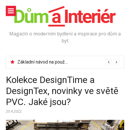
Přeskočit
na
obsah
Magazín o moderním bydlení a inspirace pro dům a
byt
Jak vybrat podlahové lišty?
Základní návod na používání elektrické vrtačky
Kolekce DesignTime a
DesignTex, novinky ve světě
PVC. Jaké jsou?
20.4.2022