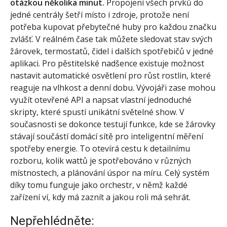
otázkou několika minut.
Propojení všech prvků do
jedné centrály šetří místo i zdroje, protože není
potřeba kupovat přebytečné huby pro každou značku
zvlášť. V reálném čase tak můžete sledovat stav svých
žárovek, termostatů, čidel i dalších spotřebičů v jedné
aplikaci. Pro pěstitelské nadšence existuje možnost
nastavit automatické osvětlení pro růst rostlin, které
reaguje na vlhkost a denní dobu. Vývojáři zase mohou
využít otevřené API a napsat vlastní jednoduché
skripty, které spustí unikátní světelné show. V
současnosti se dokonce testují funkce, kde se žárovky
stávají součástí domácí sítě pro inteligentní měření
spotřeby energie. To otevírá cestu k detailnímu
rozboru, kolik wattů je spotřebováno v různých
místnostech, a plánování úspor na míru. Celý systém
díky tomu funguje jako orchestr, v němž každé
zařízení ví, kdy má zaznít a jakou roli má sehrát.
Nepřehlédněte: