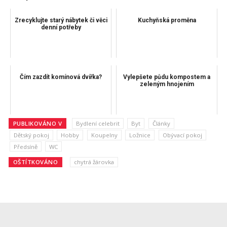
Zrecyklujte starý nábytek či věci
Kuchyňská proměna
denní potřeby
Čím zazdít komínová dvířka?
Vylepšete půdu kompostem a
zeleným hnojením
PUBLIKOVÁNO V
Bydlení celebrit
Byt
Články
Dětský pokoj
Hobby
Koupelny
Ložnice
Obývací pokoj
Předsíně
WC
OŠTÍTKOVÁNO
chytrá žárovka