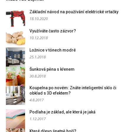
Základní návod na používání elektrické vrtačky
18.10.2020
Využíváte často zázvor?
10.12.2018
Ložnice v tónech modré
25.1.2018
Šunková pěna s křenem
30.8.2018
Koupelna po novém: Znáte inteligentní sklo či
obklad s 3D efektem?
4.8.2017
Podlaha je základ, ale která je jaká
1.12.2017
Které dřevo špatně hoří?