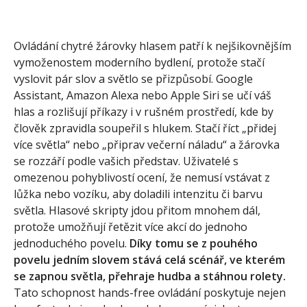
Ovládání chytré žárovky hlasem patří k nejšikovnějším
vymoženostem moderního bydlení, protože stačí
vyslovit pár slov a světlo se přizpůsobí. Google
Assistant, Amazon Alexa nebo Apple Siri se učí váš
hlas a rozlišují příkazy i v rušném prostředí, kde by
člověk zpravidla soupeřil s hlukem. Stačí říct „přidej
více světla“ nebo „připrav večerní náladu“ a žárovka
se rozzáří podle vašich představ. Uživatelé s
omezenou pohyblivostí ocení, že nemusí vstávat z
lůžka nebo vozíku, aby doladili intenzitu či barvu
světla. Hlasové skripty jdou přitom mnohem dál,
protože umožňují řetězit více akcí do jednoho
jednoduchého povelu.
Díky tomu se z pouhého
povelu jedním slovem stává celá scénář, ve kterém
se zapnou světla, přehraje hudba a stáhnou rolety.
Tato schopnost hands-free ovládání poskytuje nejen