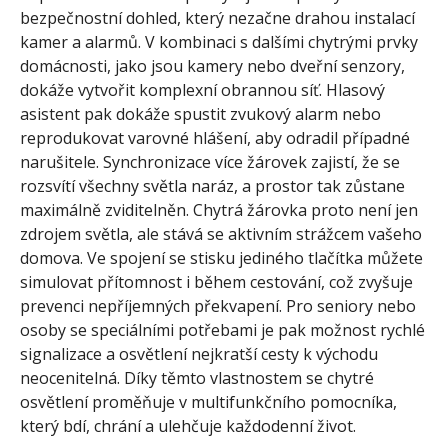
bezpečnostní dohled, který nezačne drahou instalací
kamer a alarmů. V kombinaci s dalšími chytrými prvky
domácnosti, jako jsou kamery nebo dveřní senzory,
dokáže vytvořit komplexní obrannou síť. Hlasový
asistent pak dokáže spustit zvukový alarm nebo
reprodukovat varovné hlášení, aby odradil případné
narušitele. Synchronizace více žárovek zajistí, že se
rozsvítí všechny světla naráz, a prostor tak zůstane
maximálně zviditelněn. Chytrá žárovka proto není jen
zdrojem světla, ale stává se aktivním strážcem vašeho
domova. Ve spojení se stisku jediného tlačítka můžete
simulovat přítomnost i během cestování, což zvyšuje
prevenci nepříjemných překvapení. Pro seniory nebo
osoby se speciálními potřebami je pak možnost rychlé
signalizace a osvětlení nejkratší cesty k východu
neocenitelná. Díky těmto vlastnostem se chytré
osvětlení proměňuje v multifunkčního pomocníka,
který bdí, chrání a ulehčuje každodenní život.