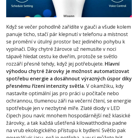
Když se večer pohodlně zařídíte v gauči a všude kolem
panuje ticho, stačí pár klepnutí v telefonu a místnost
se promění v útulný prostor bez jediného pohybu k
vypínači. Díky chytré žárovce už nemusíte v noci
tápavě hledat cestu ke dveřím, protože se světlo
rozzáří přesně tehdy, když jej potřebujete.
Hlavní
výhodou chytré žárovky je možnost automatizovat
spotřebu energie a dosáhnout výrazných úspor díky
přesnému řízení intenzity světla.
V okamžiku, kdy
nastavíte optimální jas pro práci u počítače nebo
ochrannou, tlumenou záři na večerní čtení, se energie
spotřebuje jen v nezbytné míře. Zlaté diody v LED
čipech jsou navíc mnohem hospodárnější než klasické
žárovky, a tak každá ušetřená kilowatthodina padne
na vrub ekologického přístupu k bydlení. Světlo pak
nevypálí víc jasu, než je potřeba, a vy si můžete být