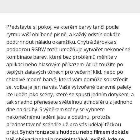
Představte si pokoj, ve kterém barvy tančí podle
rytmu vaší oblíbené písně, a každý odstín dokáže
podtrhnout náladu okamžiku. Chytrá žárovka s
podporou RGBW totiž umožňuje vytvářet nekonečné
kombinace barev, které bez problémů měníte v
aplikaci nebo hlasovým příkazem. Ať už toužíte po
teplých zlatavých tónech pro večerní klid, nebo po
chladivě modré barvě, která vám pomůže soustředit
se, volba je jen na vás. Vaše vytvořené barevné palety
lze uložit jako scény, které se spustí jedním dotykem, a
tak snadno přenesete světelnou atmosféru z jednoho
dne na druhý. S výběrem scény se vyhnete
nekonečnému ladění jasu a odstínu, protože
přednastavené scénáře už pro vás udělají těžkou
práci.
Synchronizace s hudbou nebo filmem dokáže
váš obývací pokoj proměnit v živé jeviště, kde se