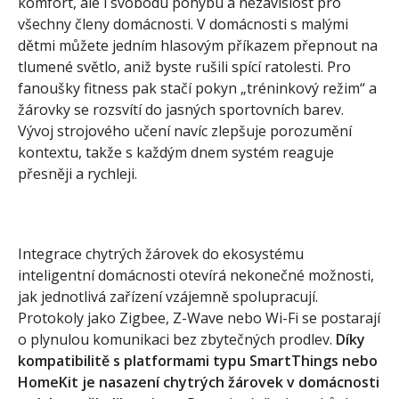
komfort, ale i svobodu pohybu a nezávislost pro
všechny členy domácnosti. V domácnosti s malými
dětmi můžete jedním hlasovým příkazem přepnout na
tlumené světlo, aniž byste rušili spící ratolesti. Pro
fanoušky fitness pak stačí pokyn „tréninkový režim“ a
žárovky se rozsvítí do jasných sportovních barev.
Vývoj strojového učení navíc zlepšuje porozumění
kontextu, takže s každým dnem systém reaguje
přesněji a rychleji.
Integrace chytrých žárovek do ekosystému
inteligentní domácnosti otevírá nekonečné možnosti,
jak jednotlivá zařízení vzájemně spolupracují.
Protokoly jako Zigbee, Z-Wave nebo Wi-Fi se postarají
o plynulou komunikaci bez zbytečných prodlev.
Díky
kompatibilitě s platformami typu SmartThings nebo
HomeKit je nasazení chytrých žárovek v domácnosti