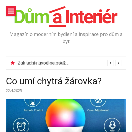
Přeskočit
na
obsah
Magazín o moderním bydlení a inspirace pro dům a
byt
Jak vybrat podlahové lišty?
Co umí chytrá žárovka?
22.4.2025