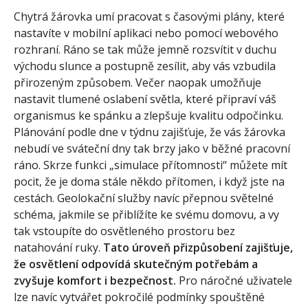
Chytrá žárovka umí pracovat s časovými plány, které
nastavíte v mobilní aplikaci nebo pomocí webového
rozhraní. Ráno se tak může jemně rozsvítit v duchu
východu slunce a postupně zesílit, aby vás vzbudila
přirozeným způsobem. Večer naopak umožňuje
nastavit tlumené oslabení světla, které připraví váš
organismus ke spánku a zlepšuje kvalitu odpočinku.
Plánování podle dne v týdnu zajišťuje, že vás žárovka
nebudí ve sváteční dny tak brzy jako v běžné pracovní
ráno. Skrze funkci „simulace přítomnosti“ můžete mít
pocit, že je doma stále někdo přítomen, i když jste na
cestách. Geolokační služby navíc přepnou světelné
schéma, jakmile se přiblížíte ke svému domovu, a vy
tak vstoupíte do osvětleného prostoru bez
natahování ruky.
Tato úroveň přizpůsobení zajišťuje,
že osvětlení odpovídá skutečným potřebám a
zvyšuje komfort i bezpečnost.
Pro náročné uživatele
lze navíc vytvářet pokročilé podmínky spouštěné