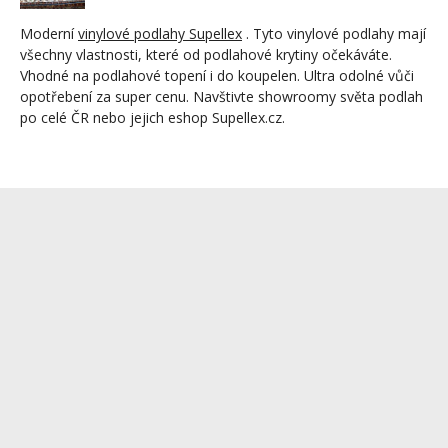
Moderní
vinylové podlahy Supellex
. Tyto vinylové podlahy mají
všechny vlastnosti, které od podlahové krytiny očekáváte.
Vhodné na podlahové topení i do koupelen. Ultra odolné vůči
opotřebení za super cenu. Navštivte showroomy světa podlah
po celé ČR nebo jejich eshop Supellex.cz.