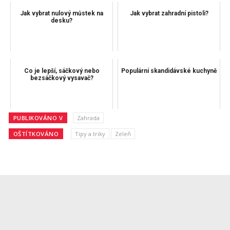
Jak vybrat nulový můstek na
Jak vybrat zahradní pistoli?
desku?
Co je lepší, sáčkový nebo
Populární skandidávské kuchyně
bezsáčkový vysavač?
PUBLIKOVÁNO V
Zahrada
OŠTÍTKOVÁNO
Tipy a triky
Zeleň