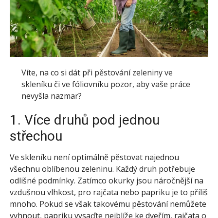
Víte, na co si dát při pěstování zeleniny ve
skleníku či ve fóliovníku pozor, aby vaše práce
nevyšla nazmar?
1. Více druhů pod jednou
střechou
Ve skleníku není optimálně pěstovat najednou
všechnu oblíbenou zeleninu. Každý druh potřebuje
odlišné podmínky. Zatímco okurky jsou náročnější na
vzdušnou vlhkost, pro rajčata nebo papriku je to příliš
mnoho. Pokud se však takovému pěstování nemůžete
vyhnout, papriku vysaďte nejblíže ke dveřím, rajčata o