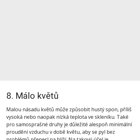
8. Málo květů
Malou násadu květů může způsobit hustý spon, příliš
vysoká nebo naopak nízká teplota ve skleníku. Také
pro samosprašné druhy je důležité alespoň minimální
proudění vzduchu v době květu, aby se pyl bez
problémů přenesl na blíží. Na takový účel je