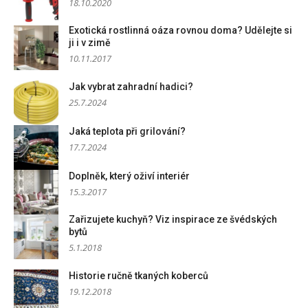
18.10.2020
Exotická rostlinná oáza rovnou doma? Udělejte si
ji i v zimě
10.11.2017
Jak vybrat zahradní hadici?
25.7.2024
Jaká teplota při grilování?
17.7.2024
Doplněk, který oživí interiér
15.3.2017
Zařizujete kuchyň? Viz inspirace ze švédských
bytů
5.1.2018
Historie ručně tkaných koberců
19.12.2018