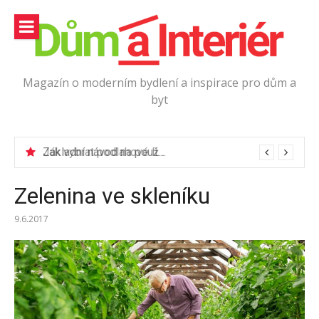
Přeskočit
na
obsah
Magazín o moderním bydlení a inspirace pro dům a
byt
Jak vybrat podlahové lišty?
Zelenina ve skleníku
9.6.2017