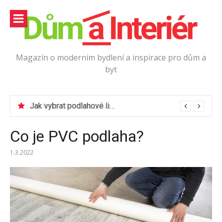
Přeskočit
na
obsah
Magazín o moderním bydlení a inspirace pro dům a
byt
Jak vybrat podlahové lišty?
Co je PVC podlaha?
1.3.2022