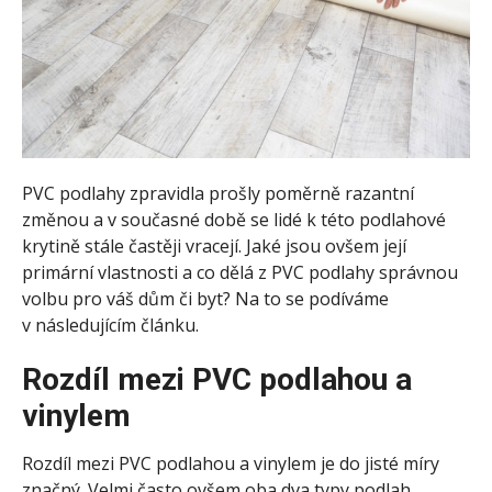
PVC podlahy zpravidla prošly poměrně razantní
změnou a v současné době se lidé k této podlahové
krytině stále častěji vracejí. Jaké jsou ovšem její
primární vlastnosti a co dělá z PVC podlahy správnou
volbu pro váš dům či byt? Na to se podíváme
v následujícím článku.
Rozdíl mezi PVC podlahou a
vinylem
Rozdíl mezi PVC podlahou a vinylem je do jisté míry
značný. Velmi často ovšem oba dva typy podlah