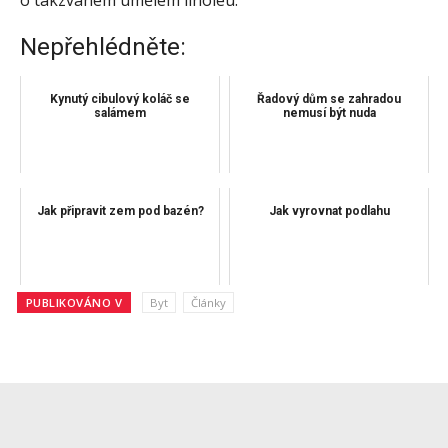
o takzvaném umělém linoleu.
Nepřehlédněte:
Kynutý cibulový koláč se
Řadový dům se zahradou
salámem
nemusí být nuda
Jak připravit zem pod bazén?
Jak vyrovnat podlahu
PUBLIKOVÁNO V
Byt
Články