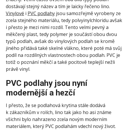
dostávají stejný název a tím je laicky řečeno lino.
Vinylové
i
PVC podlahy
jsou samozřejmě vyrobeny ze
zcela stejného materiálu, tedy polvyinylchloridu avšak
i přesto je mezi nimi rozdíl. Tento velmi pevný a
měkčený plast, tedy polymer je součástí obou dvou
typů podlah, avšak do vinylových podlah se kromě
jiného přidává také skelné vlákno, které poté má svůj
podíl na rozdílných vlastnostech obou podlah. PVC je
totiž o poznání měkčí a také pocitově teplejší nežli
právě vinyl.
PVC podlahy jsou nyní
modernější a hezčí
I přesto, že se podlahová krytina stále dodává
k zákazníkům v rolích, lino tak jako ho asi známe
všichni bylo nahrazeno zcela novým moderním
materiálem, který PVC podlahám vdechl nový život.