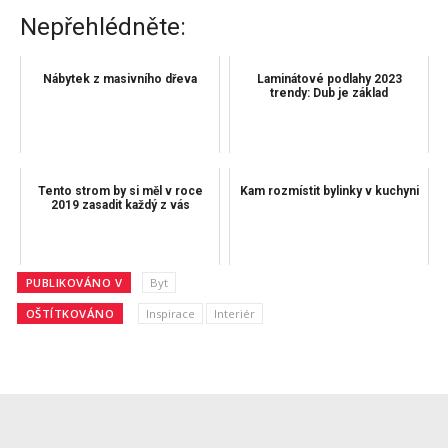
Nepřehlédněte:
Nábytek z masivního dřeva
Laminátové podlahy 2023
trendy: Dub je základ
Tento strom by si měl v roce
Kam rozmístit bylinky v kuchyni
2019 zasadit každý z vás
PUBLIKOVÁNO V
Byt
OŠTÍTKOVÁNO
Inspirace
Interiér