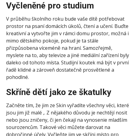
Vyčleněné pro studium
V průběhu školního roku bude vaše dítě potřebovat
prostor na psaní domácích úkolů, čtení a učení. Buďte
kreativní a vytvořte jim v rámci domu prostor, možná i
mimo dětského pokoje, pokud je ta stále
přizpůsobena víceméně na hraní. Samozřejmě,
myslete na to, aby televize a jiné mediální zařízení byly
daleko od tohoto místa. Studijní koutek má být v první
řadě klidné a zároveň dostatečně prosvětlené a
pohodlné.
Skříně dětí jako ze škatulky
Začněte tím, že jim ze Skin vyřadíte všechny věci, které
jsou jim již malé ,. Z nějakého důvodu je nechtějí nosit
nebo jsou zničeny, či jen čekají na vynosenie mladším
sourozencům. Takové věci můžete darovat na
dobročinné účely. Vyčleňte jim ve skříni místo pro