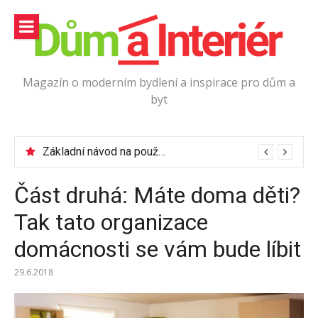
Přeskočit
na
obsah
Magazín o moderním bydlení a inspirace pro dům a
byt
Jak vybrat podlahové lišty?
Základní návod na používání elektrické vrtačky
Část druhá: Máte doma děti?
Tak tato organizace
domácnosti se vám bude líbit
29.6.2018