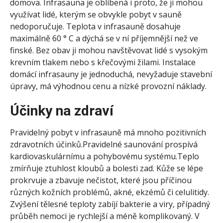
domova. Infrasauna je oblíbená i proto, že ji mohou
využívat lidé, kterým se obvykle pobyt v sauně
nedoporučuje.
Teplota v infrasauně dosahuje
maximálně 60 ° C a dýchá se v ní příjemnější než ve
finské.
Bez obav ji mohou navštěvovat lidé s vysokým
krevním tlakem nebo s křečovými žilami. Instalace
domácí infrasauny je jednoduchá, nevyžaduje stavební
úpravy, má výhodnou cenu a nízké provozní náklady.
Účinky na zdraví
Pravidelný pobyt v infrasauně má mnoho pozitivních
zdravotních účinků.Pravidelné saunování prospívá
kardiovaskulárnímu a pohybovému systému.Teplo
zmírňuje ztuhlost kloubů a bolesti zad. Kůže se lépe
prokrvuje a zbavuje nečistot, které jsou příčinou
různých kožních problémů, akné, ekzémů či celulitidy.
Zvýšení tělesné teploty zabíjí bakterie a viry, případný
průběh nemoci je rychlejší a méně komplikovaný.
V