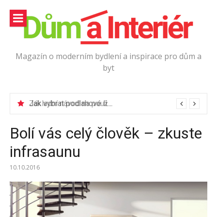
Přeskočit
na
obsah
Magazín o moderním bydlení a inspirace pro dům a
byt
Jak vybrat podlahové lišty?
Bolí vás celý člověk – zkuste
infrasaunu
10.10.2016