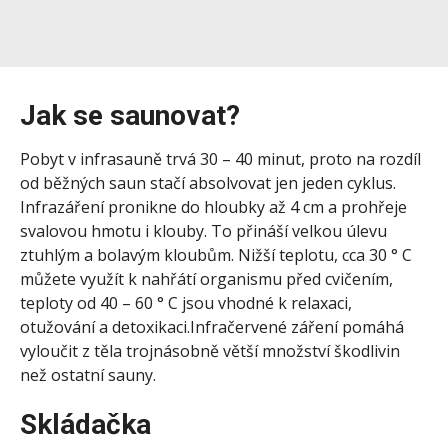
Jak se saunovat?
Pobyt v infrasauně trvá 30 – 40 minut, proto na rozdíl
od běžných saun stačí absolvovat jen jeden cyklus.
Infrazáření pronikne do hloubky až 4 cm a prohřeje
svalovou hmotu i klouby. To přináší velkou úlevu
ztuhlým a bolavým kloubům. Nižší teplotu, cca 30 ° C
můžete využít k nahřátí organismu před cvičením,
teploty od 40 – 60 ° C jsou vhodné k relaxaci,
otužování a detoxikaci.Infračervené záření pomáhá
vyloučit z těla trojnásobně větší množství škodlivin
než ostatní sauny.
Skládačka