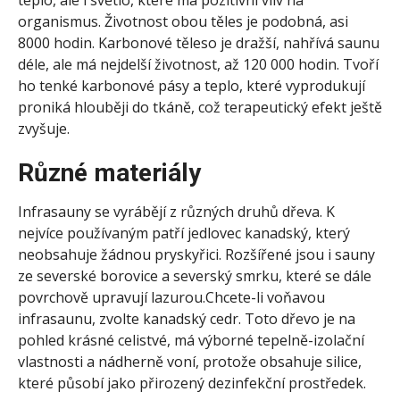
teplo, ale i světlo, které má pozitivní vliv na
organismus. Životnost obou těles je podobná, asi
8000 hodin. Karbonové těleso je dražší, nahřívá saunu
déle, ale má nejdelší životnost, až 120 000 hodin. Tvoří
ho tenké karbonové pásy a teplo, které vyprodukují
proniká hlouběji do tkáně, což terapeutický efekt ještě
zvyšuje.
Různé materiály
Infrasauny se vyrábějí z různých druhů dřeva. K
nejvíce používaným patří jedlovec kanadský, který
neobsahuje žádnou pryskyřici. Rozšířené jsou i sauny
ze severské borovice a severský smrku, které se dále
povrchově upravují lazurou.
Chcete-li voňavou
infrasaunu, zvolte kanadský cedr.
Toto dřevo je na
pohled krásné celistvé, má výborné tepelně-izolační
vlastnosti a nádherně voní, protože obsahuje silice,
které působí jako přirozený dezinfekční prostředek.