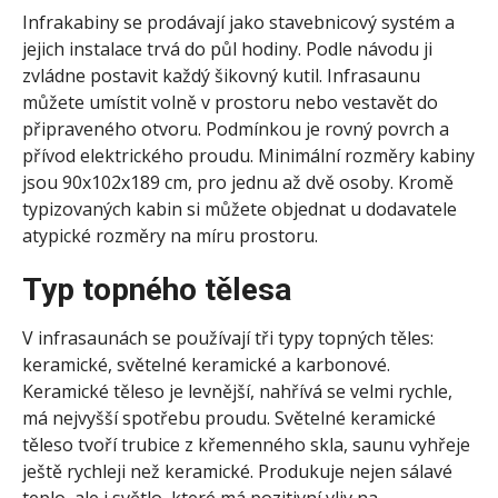
Infrakabiny se prodávají jako stavebnicový systém a
jejich instalace trvá do půl hodiny. Podle návodu ji
zvládne postavit každý šikovný kutil.
Infrasaunu
můžete umístit volně v prostoru nebo vestavět do
připraveného otvoru.
Podmínkou je rovný povrch a
přívod elektrického proudu. Minimální rozměry kabiny
jsou 90x102x189 cm, pro jednu až dvě osoby. Kromě
typizovaných kabin si můžete objednat u dodavatele
atypické rozměry na míru prostoru.
Typ topného tělesa
V infrasaunách se používají tři typy topných těles:
keramické, světelné keramické a karbonové.
Keramické těleso je levnější, nahřívá se velmi rychle,
má nejvyšší spotřebu proudu. Světelné keramické
těleso tvoří trubice z křemenného skla, saunu vyhřeje
ještě rychleji než keramické. Produkuje nejen sálavé