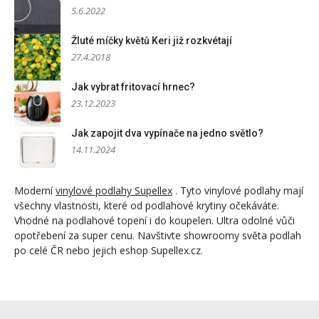
5.6.2022
Žluté míčky květů Keri již rozkvétají
27.4.2018
Jak vybrat fritovací hrnec?
23.12.2023
Jak zapojit dva vypínače na jedno světlo?
14.11.2024
Moderní
vinylové podlahy Supellex
. Tyto vinylové podlahy mají
všechny vlastnosti, které od podlahové krytiny očekáváte.
Vhodné na podlahové topení i do koupelen. Ultra odolné vůči
opotřebení za super cenu. Navštivte showroomy světa podlah
po celé ČR nebo jejich eshop Supellex.cz.