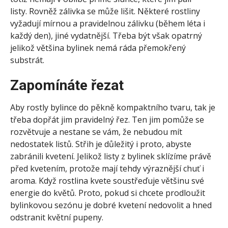
listy. Rovněž zálivka se může lišit. Některé rostliny
vyžadují mírnou a pravidelnou zálivku (během léta i
každý den), jiné vydatnější. Třeba být však opatrný
jelikož většina bylinek nemá ráda přemokřený
substrát.
Zapomínáte řezat
Aby rostly bylince do pěkně kompaktního tvaru, tak je
třeba dopřát jim pravidelný řez. Ten jim pomůže se
rozvětvuje a nestane se vám, že nebudou mít
nedostatek listů. Střih je důležitý i proto, abyste
zabránili kvetení. Jelikož listy z bylinek sklízíme právě
před kvetením, protože mají tehdy výraznější chuť i
aroma. Když rostlina kvete soustřeďuje většinu své
energie do květů. Proto, pokud si chcete prodloužit
bylinkovou sezónu je dobré kvetení nedovolit a hned
odstranit květní pupeny.