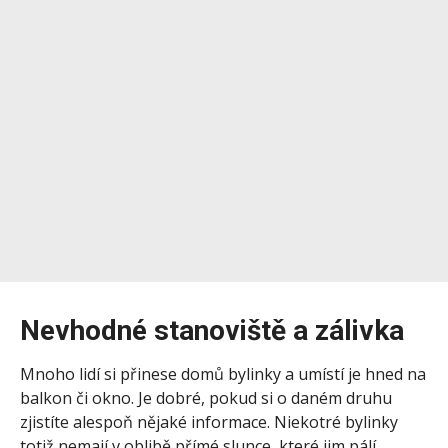
Nevhodné stanoviště a zálivka
Mnoho lidí si přinese domů bylinky a umístí je hned na
balkon či okno. Je dobré, pokud si o daném druhu
zjistíte alespoň nějaké informace. Niekotré bylinky
totiž nemají v oblibě přímé slunce, které jim pálí