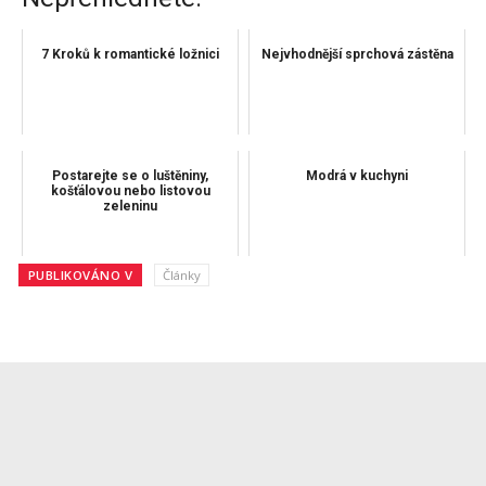
7 Kroků k romantické ložnici
Nejvhodnější sprchová zástěna
Postarejte se o luštěniny,
Modrá v kuchyni
košťálovou nebo listovou
zeleninu
PUBLIKOVÁNO V
Články