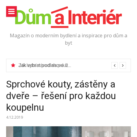
Přeskočit
na
obsah
Magazín o moderním bydlení a inspirace pro dům a
byt
Jak vybrat podlahové lišty?
Sprchové kouty, zástěny a
dveře – řešení pro každou
koupelnu
4.12.2019