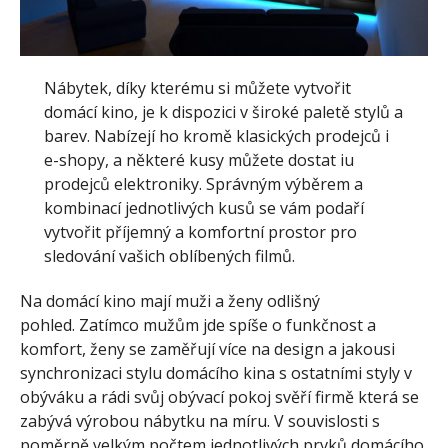
Nábytek, díky kterému si můžete vytvořit
domácí kino, je k dispozici v široké paletě stylů a
barev. Nabízejí ho kromě klasických prodejců i
e-shopy, a některé kusy můžete dostat iu
prodejců elektroniky. Správným výběrem a
kombinací jednotlivých kusů se vám podaří
vytvořit příjemný a komfortní prostor pro
sledování vašich oblíbených filmů.
Na domácí kino mají muži a ženy odlišný
pohled. Zatímco mužům jde spíše o funkčnost a
komfort, ženy se zaměřují více na design a jakousi
synchronizaci stylu domácího kina s ostatními styly v
obýváku a rádi svůj obývací pokoj svěří firmě která se
zabývá výrobou nábytku na míru. V souvislosti s
poměrně velkým počtem jednotlivých prvků domácího