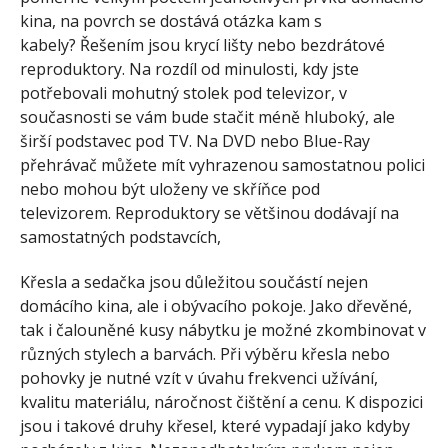
kina, na povrch se dostává otázka kam s
kabely? Řešením jsou krycí lišty nebo bezdrátové
reproduktory. Na rozdíl od minulosti, kdy jste
potřebovali mohutný stolek pod televizor, v
současnosti se vám bude stačit méně hluboký, ale
širší podstavec pod TV. Na DVD nebo Blue-Ray
přehrávač můžete mít vyhrazenou samostatnou polici
nebo mohou být uloženy ve skříňce pod
televizorem. Reproduktory se většinou dodávají na
samostatných podstavcích,
Křesla a sedačka jsou důležitou součástí nejen
domácího kina, ale i obývacího pokoje. Jako dřevěné,
tak i čalouněné kusy nábytku je možné zkombinovat v
různých stylech a barvách. Při výběru křesla nebo
pohovky je nutné vzít v úvahu frekvenci užívání,
kvalitu materiálu, náročnost čištění a cenu. K dispozici
jsou i takové druhy křesel, které vypadají jako kdyby