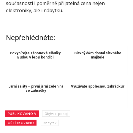
současnosti i poměrně přijatelná cena nejen
elektroniky, ale i nábytku.
Nepřehlédněte:
Povybírejte záhonové cibulky.
Slavný dům dostal slavného
Budou v lepší kondici!
majitele
Jarní saláty – první jarní zelenina
Využíváte společnou zahrádku?
ze zahrádky
PUBLIKOVÁNO V
Obývací pokoj
OŠTÍTKOVÁNO
Nábytek