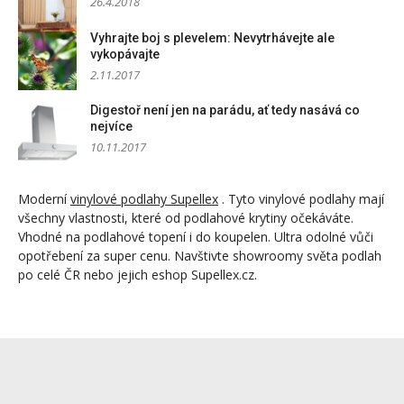
26.4.2018
Vyhrajte boj s plevelem: Nevytrhávejte ale
vykopávajte
2.11.2017
Digestoř není jen na parádu, ať tedy nasává co
nejvíce
10.11.2017
Moderní
vinylové podlahy Supellex
. Tyto vinylové podlahy mají
všechny vlastnosti, které od podlahové krytiny očekáváte.
Vhodné na podlahové topení i do koupelen. Ultra odolné vůči
opotřebení za super cenu. Navštivte showroomy světa podlah
po celé ČR nebo jejich eshop Supellex.cz.