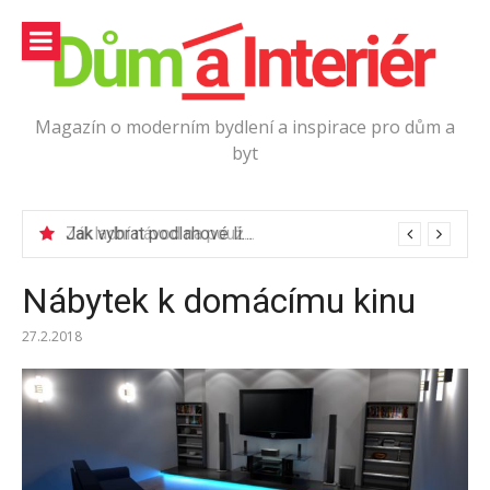
Přeskočit
na
obsah
Magazín o moderním bydlení a inspirace pro dům a
byt
Jak vybrat podlahové lišty?
Nábytek k domácímu kinu
27.2.2018