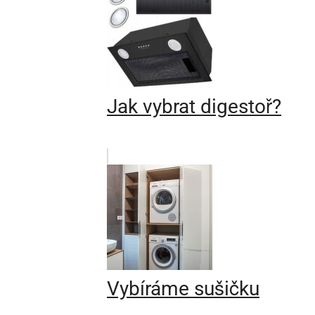
Jak vybrat digestoř?
Vybíráme sušičku