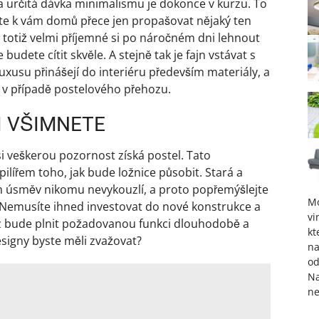
a určitá dávka minimalismu je dokonce v kurzu. To
te k vám domů přece jen propašovat nějaký ten
 Je totiž velmi příjemné si po náročném dni lehnout
budete cítit skvěle. A stejně tak je fajn vstávat s
xusu přinášejí do interiéru především materiály, a
t v případě postelového přehozu.
CI VŠIMNETE
si veškerou pozornost získá postel. Tato
ilířem toho, jak bude ložnice působit. Stará a
ím úsměv nikomu nevykouzlí, a proto popřemýšlejte
M
í. Nemusíte ihned investovat do nové konstrukce a
vi
oz bude plnit požadovanou funkci dlouhodobě a
kt
esigny byste měli zvažovat?
na
od
Na
ne