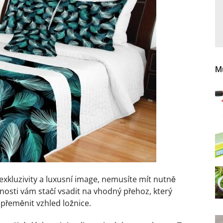
Mů
exkluzivity a luxusní image, nemusíte mít nutně
čnosti vám stačí vsadit na vhodný přehoz, který
řeměnit vzhled ložnice.