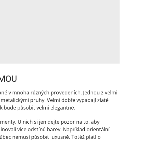
AMOU
upné v mnoha různých provedeních. Jednou z velmi
 metalickými pruhy. Velmi dobře vypadají zlaté
dek bude působit velmi elegantně.
menty. U nich si jen dejte pozor na to, aby
ovali více odstínů barev. Například orientální
vůbec nemusí působit luxusně. Totéž platí o