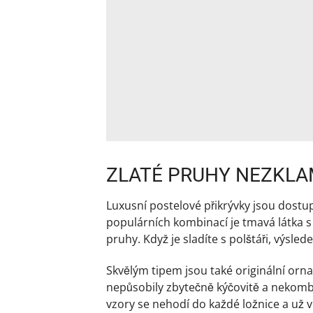
ZLATÉ PRUHY NEZKL
Luxusní postelové přikrývky jsou dost
populárních kombinací je tmavá látka s
pruhy. Když je sladíte s polštáři, výsle
Skvělým tipem jsou také originální orna
nepůsobily zbytečně kýčovitě a nekombin
vzory se nehodí do každé ložnice a už 