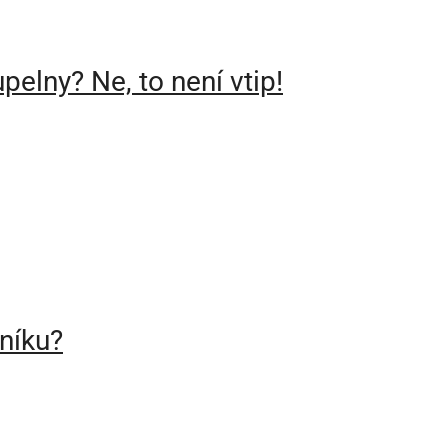
elny? Ne, to není vtip!
vníku?