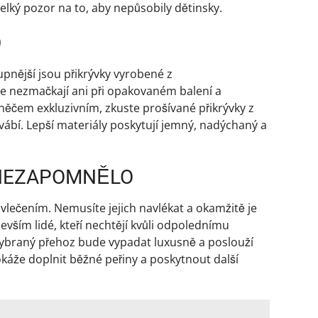
velký pozor na to, aby nepůsobily dětinsky.
D
pnější jsou přikrývky vyrobené z
 se nezmačkají ani při opakovaném balení a
 něčem exkluzivním, zkuste prošívané přikrývky z
bí. Lepší materiály poskytují jemný, nadýchaný a
 NEZAPOMNĚLO
lečením. Nemusíte jejich navlékat a okamžitě je
devším lidé, kteří nechtějí kvůli odpolednímu
vybraný přehoz bude vypadat luxusně a poslouží
dokáže doplnit běžné peřiny a poskytnout další