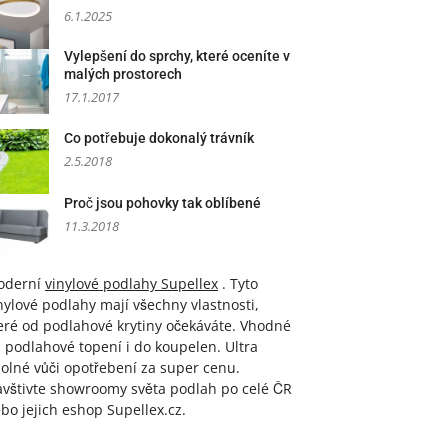
6.1.2025
Vylepšení do sprchy, které oceníte v
malých prostorech
17.1.2017
Co potřebuje dokonalý trávník
2.5.2018
Proč jsou pohovky tak oblíbené
11.3.2018
oderní
vinylové podlahy Supellex
. Tyto
nylové podlahy mají všechny vlastnosti,
eré od podlahové krytiny očekáváte. Vhodné
 podlahové topení i do koupelen. Ultra
olné vůči opotřebení za super cenu.
vštivte showroomy světa podlah po celé ČR
bo jejich eshop Supellex.cz.