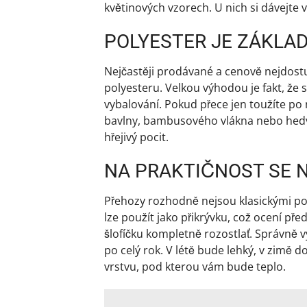
květinových vzorech. U nich si dávejte 
POLYESTER JE ZÁKLA
Nejčastěji prodávané a cenově nejdostu
polyesteru. Velkou výhodou je fakt, že
vybalování. Pokud přece jen toužíte po
bavlny, bambusového vlákna nebo hedvá
hřejivý pocit.
NA PRAKTIČNOST SE
Přehozy rozhodně nejsou klasickými pov
lze použít jako přikrývku, což ocení pře
šlofíčku kompletně rozostlať. Správně 
po celý rok. V létě bude lehký, v zimě 
vrstvu, pod kterou vám bude teplo.