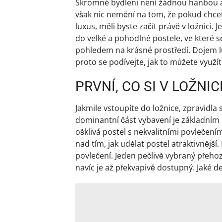
Skromné ​​bydlení není žádnou hanbou 
však nic nemění na tom, že pokud chce
luxus, měli byste začít právě v ložnici.
do velké a pohodlné postele, ve které se 
pohledem na krásné prostředí. Dojem lu
proto se podívejte, jak to můžete využí
PRVNÍ, CO SI V LOŽNI
Jakmile vstoupíte do ložnice, zpravidla 
dominantní část vybavení je základním p
ošklivá postel s nekvalitními povlečen
nad tím, jak udělat postel atraktivnějš
povlečení. Jeden pečlivě vybraný přeh
navíc je až překvapivě dostupný. Jaké d