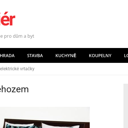
e pro dům a byt
AHRADA
STAVBA
KUCHYNĚ
KOUPELNY
L
řehozem